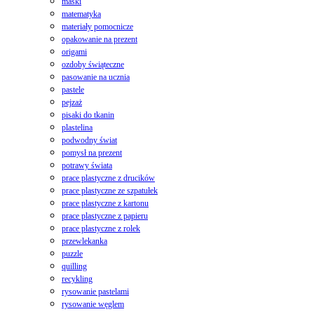
maski
matematyka
materiały pomocnicze
opakowanie na prezent
origami
ozdoby świąteczne
pasowanie na ucznia
pastele
pejzaż
pisaki do tkanin
plastelina
podwodny świat
pomysł na prezent
potrawy świata
prace plastyczne z drucików
prace plastyczne ze szpatułek
prace plastyczne z kartonu
prace plastyczne z papieru
prace plastyczne z rolek
przewlekanka
puzzle
quilling
recykling
rysowanie pastelami
rysowanie węglem