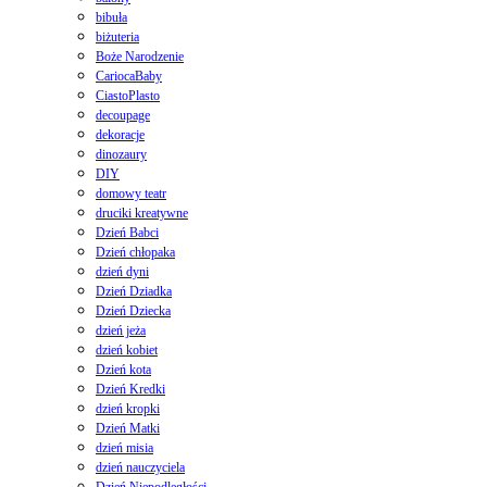
bibuła
biżuteria
Boże Narodzenie
CariocaBaby
CiastoPlasto
decoupage
dekoracje
dinozaury
DIY
domowy teatr
druciki kreatywne
Dzień Babci
Dzień chłopaka
dzień dyni
Dzień Dziadka
Dzień Dziecka
dzień jeża
dzień kobiet
Dzień kota
Dzień Kredki
dzień kropki
Dzień Matki
dzień misia
dzień nauczyciela
Dzień Niepodległości