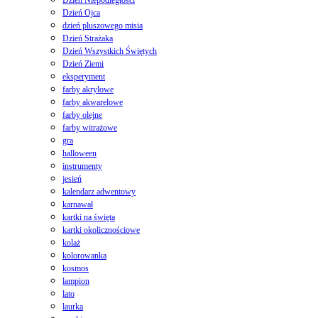
Dzień Ojca
dzień pluszowego misia
Dzień Strażaka
Dzień Wszystkich Świętych
Dzień Ziemi
eksperyment
farby akrylowe
farby akwarelowe
farby olejne
farby witrażowe
gra
halloween
instrumenty
jesień
kalendarz adwentowy
karnawał
kartki na święta
kartki okolicznościowe
kolaż
kolorowanka
kosmos
lampion
lato
laurka