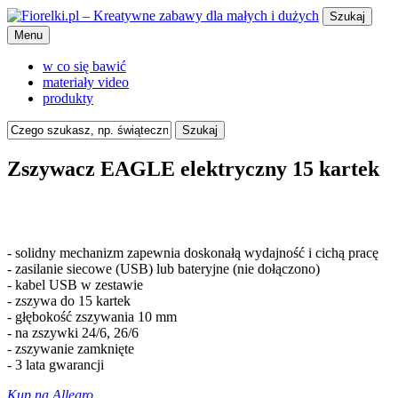
Szukaj
Menu
w co się bawić
materiały video
produkty
Szukaj
Zszywacz EAGLE elektryczny 15 kartek
- solidny mechanizm zapewnia doskonałą wydajność i cichą pracę
- zasilanie siecowe (USB) lub bateryjne (nie dołączono)
- kabel USB w zestawie
- zszywa do 15 kartek
- głębokość zszywania 10 mm
- na zszywki 24/6, 26/6
- zszywanie zamknięte
- 3 lata gwarancji
Kup na Allegro