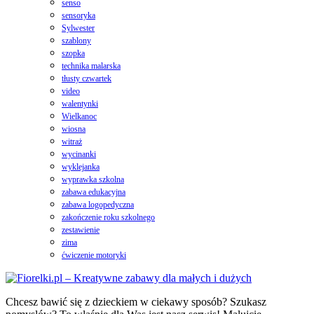
senso
sensoryka
Sylwester
szablony
szopka
technika malarska
tłusty czwartek
video
walentynki
Wielkanoc
wiosna
witraż
wycinanki
wyklejanka
wyprawka szkolna
zabawa edukacyjna
zabawa logopedyczna
zakończenie roku szkolnego
zestawienie
zima
ćwiczenie motoryki
Chcesz bawić się z dzieckiem w ciekawy sposób? Szukasz