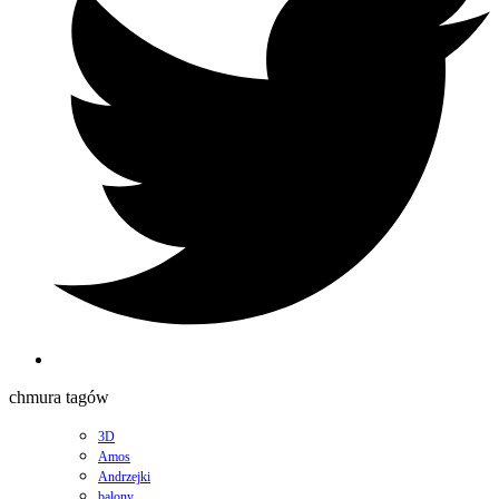
chmura tagów
3D
Amos
Andrzejki
balony