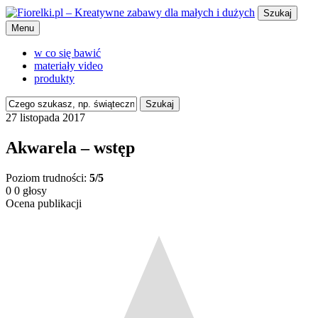
Szukaj
Menu
w co się bawić
materiały video
produkty
Szukaj
27 listopada 2017
Akwarela – wstęp
Poziom trudności:
5/5
0
0
głosy
Ocena publikacji