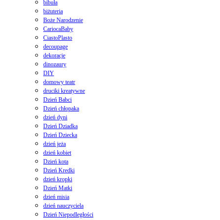
bibuła
biżuteria
Boże Narodzenie
CariocaBaby
CiastoPlasto
decoupage
dekoracje
dinozaury
DIY
domowy teatr
druciki kreatywne
Dzień Babci
Dzień chłopaka
dzień dyni
Dzień Dziadka
Dzień Dziecka
dzień jeża
dzień kobiet
Dzień kota
Dzień Kredki
dzień kropki
Dzień Matki
dzień misia
dzień nauczyciela
Dzień Niepodległości