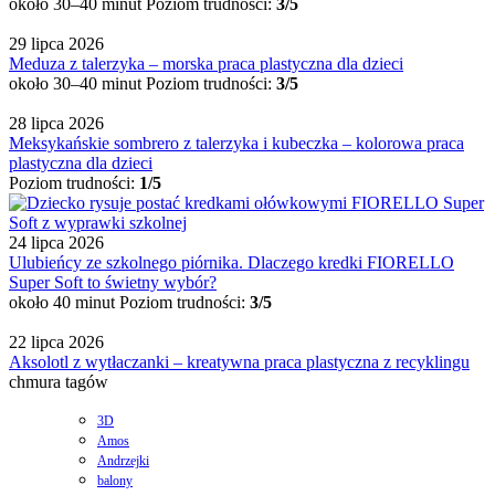
około 30–40 minut
Poziom trudności:
3/5
29 lipca 2026
Meduza z talerzyka – morska praca plastyczna dla dzieci
około 30–40 minut
Poziom trudności:
3/5
28 lipca 2026
Meksykańskie sombrero z talerzyka i kubeczka – kolorowa praca
plastyczna dla dzieci
Poziom trudności:
1/5
24 lipca 2026
Ulubieńcy ze szkolnego piórnika. Dlaczego kredki FIORELLO
Super Soft to świetny wybór?
około 40 minut
Poziom trudności:
3/5
22 lipca 2026
Aksolotl z wytłaczanki – kreatywna praca plastyczna z recyklingu
chmura tagów
3D
Amos
Andrzejki
balony