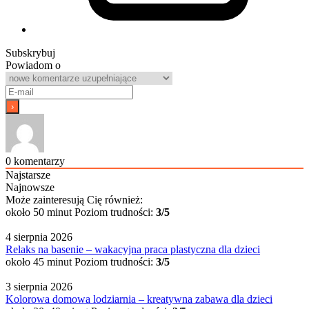
Subskrybuj
Powiadom o
0
komentarzy
Najstarsze
Najnowsze
Może zainteresują Cię również:
około 50 minut
Poziom trudności:
3/5
4 sierpnia 2026
Relaks na basenie – wakacyjna praca plastyczna dla dzieci
około 45 minut
Poziom trudności:
3/5
3 sierpnia 2026
Kolorowa domowa lodziarnia – kreatywna zabawa dla dzieci