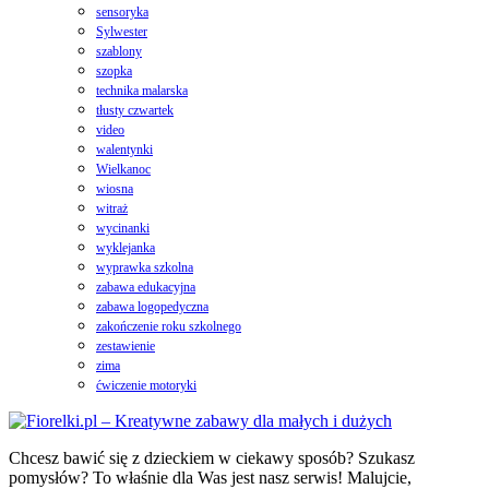
sensoryka
Sylwester
szablony
szopka
technika malarska
tłusty czwartek
video
walentynki
Wielkanoc
wiosna
witraż
wycinanki
wyklejanka
wyprawka szkolna
zabawa edukacyjna
zabawa logopedyczna
zakończenie roku szkolnego
zestawienie
zima
ćwiczenie motoryki
Chcesz bawić się z dzieckiem w ciekawy sposób? Szukasz
pomysłów? To właśnie dla Was jest nasz serwis! Malujcie,