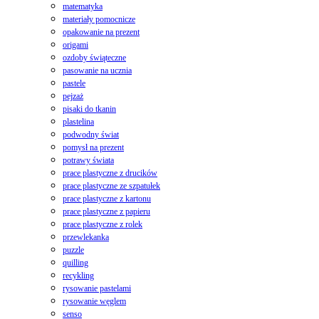
matematyka
materiały pomocnicze
opakowanie na prezent
origami
ozdoby świąteczne
pasowanie na ucznia
pastele
pejzaż
pisaki do tkanin
plastelina
podwodny świat
pomysł na prezent
potrawy świata
prace plastyczne z drucików
prace plastyczne ze szpatułek
prace plastyczne z kartonu
prace plastyczne z papieru
prace plastyczne z rolek
przewlekanka
puzzle
quilling
recykling
rysowanie pastelami
rysowanie węglem
senso