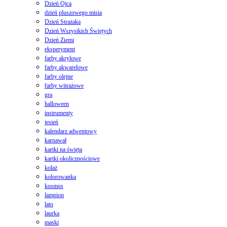
Dzień Ojca
dzień pluszowego misia
Dzień Strażaka
Dzień Wszystkich Świętych
Dzień Ziemi
eksperyment
farby akrylowe
farby akwarelowe
farby olejne
farby witrażowe
gra
halloween
instrumenty
jesień
kalendarz adwentowy
karnawał
kartki na święta
kartki okolicznościowe
kolaż
kolorowanka
kosmos
lampion
lato
laurka
maski