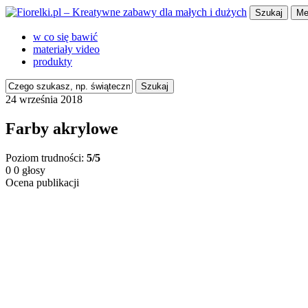
Szukaj
Me
w co się bawić
materiały video
produkty
Szukaj
24 września 2018
Farby akrylowe
Poziom trudności:
5/5
0
0
głosy
Ocena publikacji