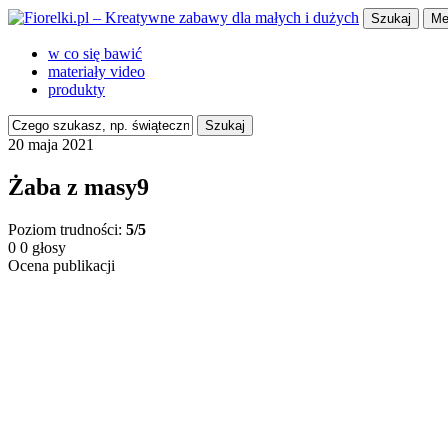
Szukaj
Me
w co się bawić
materiały video
produkty
Szukaj
20 maja 2021
Żaba z masy9
Poziom trudności:
5/5
0
0
głosy
Ocena publikacji