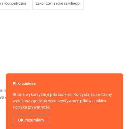
wa logopedyczna
zakończenie roku szkolnego
Pliki cookies
ie dla Was jest
Strona wykorzystuje pliki cookies. Korzystając ze strony
nowe opisy zabaw
wyrażasz zgodę na wykorzystywanie plików cookies.
Polityka prywatności
OK, rozumiem