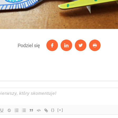
Podziel się
{}
[+]