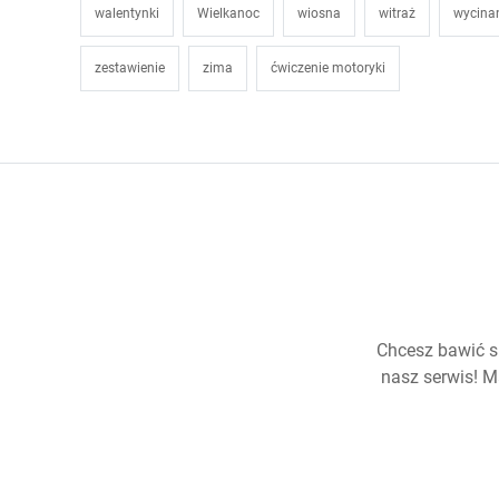
walentynki
Wielkanoc
wiosna
witraż
wycina
zestawienie
zima
ćwiczenie motoryki
Chcesz bawić s
nasz serwis! Ma