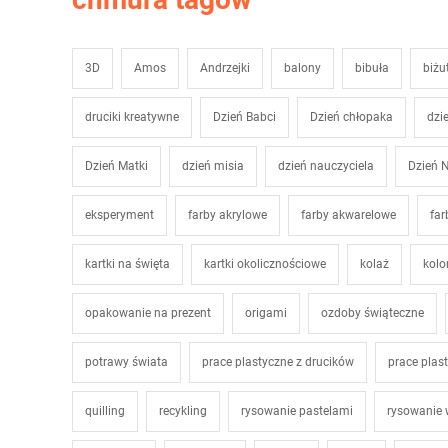
3D
Amos
Andrzejki
balony
bibuła
biżu
druciki kreatywne
Dzień Babci
Dzień chłopaka
dzi
Dzień Matki
dzień misia
dzień nauczyciela
Dzień N
eksperyment
farby akrylowe
farby akwarelowe
far
kartki na święta
kartki okolicznościowe
kolaż
kol
opakowanie na prezent
origami
ozdoby świąteczne
potrawy świata
prace plastyczne z drucików
prace plas
quilling
recykling
rysowanie pastelami
rysowanie