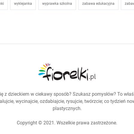
nki
wyklejanka
wyprawka szkolna
zabawa edukacyjna
zaba
ię z dzieckiem w ciekawy sposób? Szukasz pomysłów? To właśn
lujcie, wycinajcie, ozdabiajcie, rysujcie, twórzcie; co tydzień 
plastycznych.
Copyright © 2021. Wszelkie prawa zastrzeżone.