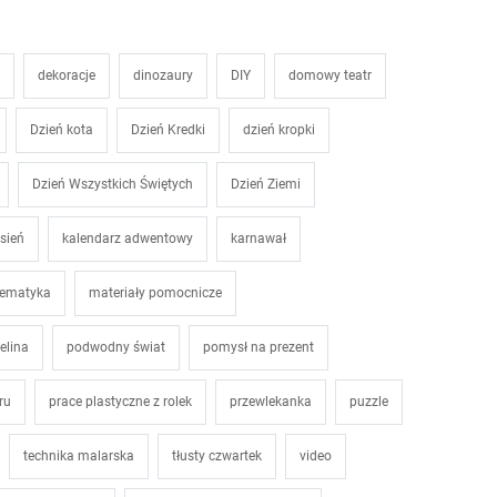
dekoracje
dinozaury
DIY
domowy teatr
Dzień kota
Dzień Kredki
dzień kropki
Dzień Wszystkich Świętych
Dzień Ziemi
esień
kalendarz adwentowy
karnawał
ematyka
materiały pomocnicze
elina
podwodny świat
pomysł na prezent
ru
prace plastyczne z rolek
przewlekanka
puzzle
technika malarska
tłusty czwartek
video