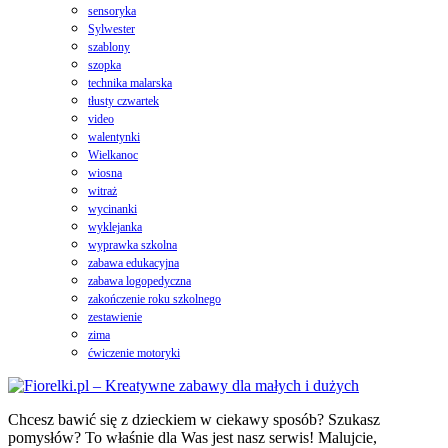
sensoryka
Sylwester
szablony
szopka
technika malarska
tłusty czwartek
video
walentynki
Wielkanoc
wiosna
witraż
wycinanki
wyklejanka
wyprawka szkolna
zabawa edukacyjna
zabawa logopedyczna
zakończenie roku szkolnego
zestawienie
zima
ćwiczenie motoryki
Chcesz bawić się z dzieckiem w ciekawy sposób? Szukasz
pomysłów? To właśnie dla Was jest nasz serwis! Malujcie,