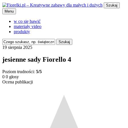
Szukaj
Menu
w co się bawić
materiały video
produkty
Szukaj
19 sierpnia 2025
jesienne sady Fiorello 4
Poziom trudności:
5/5
0
0
głosy
Ocena publikacji