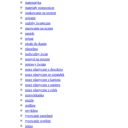
matematyka
materiały pomocnicze
opakowanie na prezent
origami
ozdoby świąteczne
pasowanie na ucznia
pastele
pejzaż
pisaki do tkanin
plastelina
podwodny świat
pomysł na prezent
potrawy świata
prace plastyczne z drucików
prace plastyczne ze szpatułek
prace plastyczne z kartonu
prace plastyczne z papieru
prace plastyczne z rolek
przewlekanka
puzzle
quilling
recykling
rysowanie pastelami
rysowanie węglem
senso