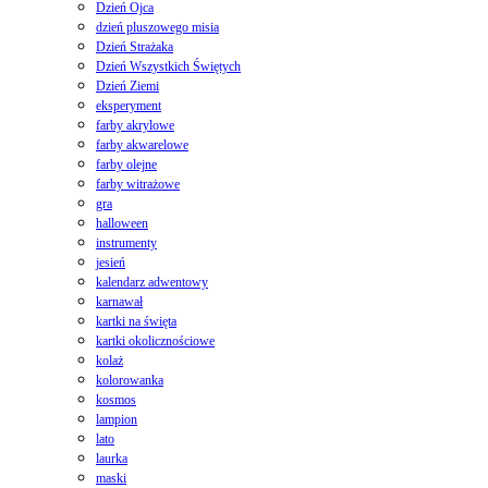
Dzień Ojca
dzień pluszowego misia
Dzień Strażaka
Dzień Wszystkich Świętych
Dzień Ziemi
eksperyment
farby akrylowe
farby akwarelowe
farby olejne
farby witrażowe
gra
halloween
instrumenty
jesień
kalendarz adwentowy
karnawał
kartki na święta
kartki okolicznościowe
kolaż
kolorowanka
kosmos
lampion
lato
laurka
maski