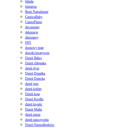
bibuła
biżuteria
Boże Narodzenie
CariocaBaby
CiastoPlasto
decoupage
dekoracje
dinozaury
DIY
domowy teatr
druciki kreatywne
Dzień Babci
Dzień chłopaka
dzień dyni
Dzień Dziadka
Dzień Dziecka
dzień jeża
dzień kobiet
Dzień kota
Dzień Kredki
dzień kropki
Dzień Matki
dzień misia
dzień nauczyciela
Dzień Niepodległości