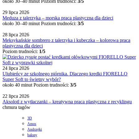
około 30–40 minut
Poziom trudności:
3/5
29 lipca 2026
Meduza z talerzyka – morska praca plastyczna dla dzieci
około 30–40 minut
Poziom trudności:
3/5
28 lipca 2026
Meksykańskie sombrero z talerzyka i kubeczka – kolorowa praca
plastyczna dla dzieci
Poziom trudności:
1/5
24 lipca 2026
Ulubieńcy ze szkolnego piórnika. Dlaczego kredki FIORELLO
Super Soft to świetny wybór?
około 40 minut
Poziom trudności:
3/5
22 lipca 2026
Aksolotl z wytłaczanki – kreatywna praca plastyczna z recyklingu
chmura tagów
3D
Amos
Andrzejki
balony