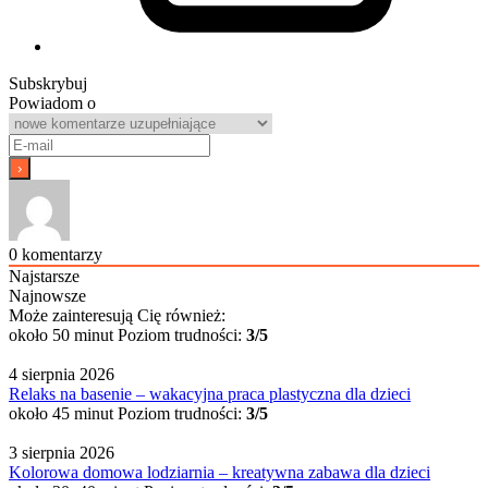
Subskrybuj
Powiadom o
0
komentarzy
Najstarsze
Najnowsze
Może zainteresują Cię również:
około 50 minut
Poziom trudności:
3/5
4 sierpnia 2026
Relaks na basenie – wakacyjna praca plastyczna dla dzieci
około 45 minut
Poziom trudności:
3/5
3 sierpnia 2026
Kolorowa domowa lodziarnia – kreatywna zabawa dla dzieci