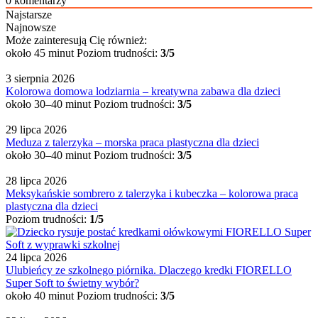
0
komentarzy
Najstarsze
Najnowsze
Może zainteresują Cię również:
około 45 minut
Poziom trudności:
3/5
3 sierpnia 2026
Kolorowa domowa lodziarnia – kreatywna zabawa dla dzieci
około 30–40 minut
Poziom trudności:
3/5
29 lipca 2026
Meduza z talerzyka – morska praca plastyczna dla dzieci
około 30–40 minut
Poziom trudności:
3/5
28 lipca 2026
Meksykańskie sombrero z talerzyka i kubeczka – kolorowa praca
plastyczna dla dzieci
Poziom trudności:
1/5
24 lipca 2026
Ulubieńcy ze szkolnego piórnika. Dlaczego kredki FIORELLO
Super Soft to świetny wybór?
około 40 minut
Poziom trudności:
3/5