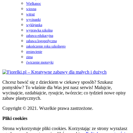
Wielkanoc
wiosna
witraż
wycinanki
wyklejanka
wyprawka szkolna
zabawa edukacyjna
zabawa logopedyczna
zakończenie roku szkolnego
zestawienie
zima
ćwiczenie motoryki
Chcesz bawić się z dzieckiem w ciekawy sposób? Szukasz
pomysłów? To właśnie dla Was jest nasz serwis! Malujcie,
wycinajcie, ozdabiajcie, rysujcie, twórzcie; co tydzień nowe opisy
zabaw plastycznych.
Copyright © 2021. Wszelkie prawa zastrzeżone.
Pliki cookies
Strona wykorzystuje pliki cookies. Korzystając ze strony wyrażasz