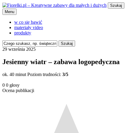
Szukaj
Menu
w co się bawić
materiały video
produkty
Szukaj
29 września 2025
Jesienny wiatr – zabawa logopedyczna
ok. 40 minut
Poziom trudności:
3/5
0
0
głosy
Ocena publikacji