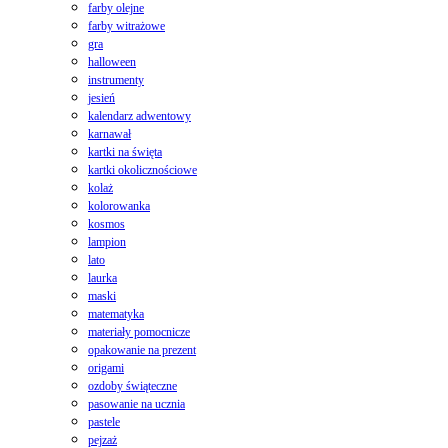
farby olejne
farby witrażowe
gra
halloween
instrumenty
jesień
kalendarz adwentowy
karnawał
kartki na święta
kartki okolicznościowe
kolaż
kolorowanka
kosmos
lampion
lato
laurka
maski
matematyka
materiały pomocnicze
opakowanie na prezent
origami
ozdoby świąteczne
pasowanie na ucznia
pastele
pejzaż