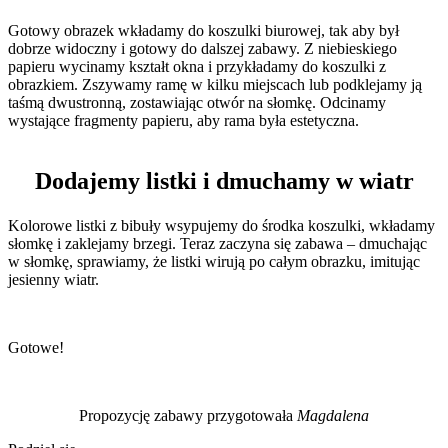
Gotowy obrazek wkładamy do koszulki biurowej, tak aby był
dobrze widoczny i gotowy do dalszej zabawy. Z niebieskiego
papieru wycinamy kształt okna i przykładamy do koszulki z
obrazkiem. Zszywamy ramę w kilku miejscach lub podklejamy ją
taśmą dwustronną, zostawiając otwór na słomkę. Odcinamy
wystające fragmenty papieru, aby rama była estetyczna.
Dodajemy listki i dmuchamy w wiatr
Kolorowe listki z bibuły wsypujemy do środka koszulki, wkładamy
słomkę i zaklejamy brzegi. Teraz zaczyna się zabawa – dmuchając
w słomkę, sprawiamy, że listki wirują po całym obrazku, imitując
jesienny wiatr.
Gotowe!
Propozycję zabawy przygotowała
Magdalena