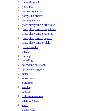
pisaki do tkanin
plastelina
podwodny świat
pomysł na prezent
potrawy świata
prace plastyczne z drucików
prace plastyczne ze szpatułek
prace plastyczne z kartonu
prace plastyczne z papieru
prace plastyczne z rolek
przewlekanka
puzzle
quilling
recykling
rysowanie pastelami
rysowanie węglem
senso
sensoryka
Sylwester
szablony
szopka
technika malarska
tłusty czwartek
video
walentynki