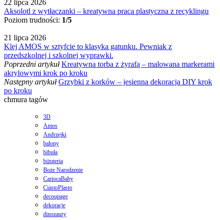
22 lipca 2026
Aksolotl z wytłaczanki – kreatywna praca plastyczna z recyklingu
Poziom trudności:
1/5
21 lipca 2026
Klej AMOS w sztyfcie to klasyka gatunku. Pewniak z
przedszkolnej i szkolnej wyprawki.
Poprzedni artykuł
Kreatywna torba z żyrafą – malowana markerami
akrylowymi krok po kroku
Następny artykuł
Grzybki z korków – jesienna dekoracja DIY krok
po kroku
chmura tagów
3D
Amos
Andrzejki
balony
bibuła
biżuteria
Boże Narodzenie
CariocaBaby
CiastoPlasto
decoupage
dekoracje
dinozaury