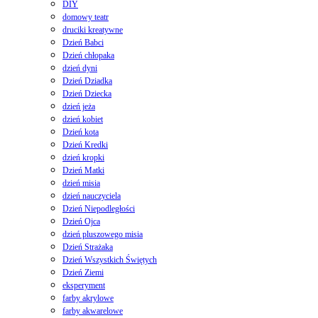
DIY
domowy teatr
druciki kreatywne
Dzień Babci
Dzień chłopaka
dzień dyni
Dzień Dziadka
Dzień Dziecka
dzień jeża
dzień kobiet
Dzień kota
Dzień Kredki
dzień kropki
Dzień Matki
dzień misia
dzień nauczyciela
Dzień Niepodległości
Dzień Ojca
dzień pluszowego misia
Dzień Strażaka
Dzień Wszystkich Świętych
Dzień Ziemi
eksperyment
farby akrylowe
farby akwarelowe