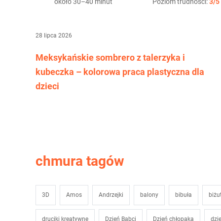
około 30–40 minut
Poziom trudności:
3/5
28 lipca 2026
Meksykańskie sombrero z talerzyka i
kubeczka – kolorowa praca plastyczna dla
dzieci
chmura tagów
3D
Amos
Andrzejki
balony
bibuła
biżu
druciki kreatywne
Dzień Babci
Dzień chłopaka
dzi