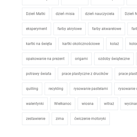
Dzień Matki
dzień misia
dzień nauczyciela
Dzień N
eksperyment
farby akrylowe
farby akwarelowe
far
kartki na święta
kartki okolicznościowe
kolaż
kol
opakowanie na prezent
origami
ozdoby świąteczne
potrawy świata
prace plastyczne z drucików
prace plas
quilling
recykling
rysowanie pastelami
rysowanie
walentynki
Wielkanoc
wiosna
witraż
wycina
zestawienie
zima
ćwiczenie motoryki