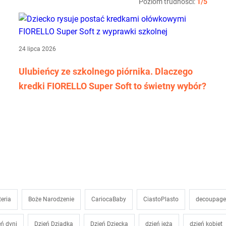
Poziom trudności:
1/5
24 lipca 2026
Ulubieńcy ze szkolnego piórnika. Dlaczego
kredki FIORELLO Super Soft to świetny wybór?
teria
Boże Narodzenie
CariocaBaby
CiastoPlasto
decoupage
eń dyni
Dzień Dziadka
Dzień Dziecka
dzień jeża
dzień kobiet