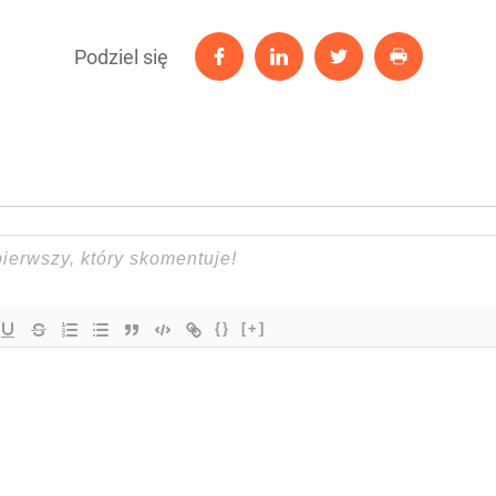
Podziel się
{}
[+]