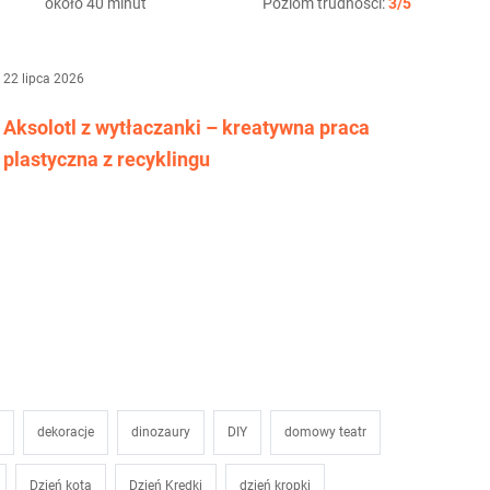
około 40 minut
Poziom trudności:
3/5
22 lipca 2026
Aksolotl z wytłaczanki – kreatywna praca
plastyczna z recyklingu
dekoracje
dinozaury
DIY
domowy teatr
Dzień kota
Dzień Kredki
dzień kropki