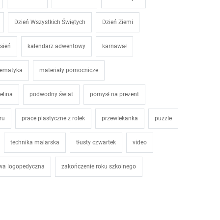
Dzień Wszystkich Świętych
Dzień Ziemi
esień
kalendarz adwentowy
karnawał
ematyka
materiały pomocnicze
elina
podwodny świat
pomysł na prezent
ru
prace plastyczne z rolek
przewlekanka
puzzle
technika malarska
tłusty czwartek
video
wa logopedyczna
zakończenie roku szkolnego