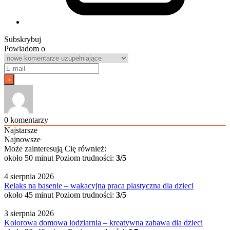
Subskrybuj
Powiadom o
0
komentarzy
Najstarsze
Najnowsze
Może zainteresują Cię również:
około 50 minut
Poziom trudności:
3/5
4 sierpnia 2026
Relaks na basenie – wakacyjna praca plastyczna dla dzieci
około 45 minut
Poziom trudności:
3/5
3 sierpnia 2026
Kolorowa domowa lodziarnia – kreatywna zabawa dla dzieci