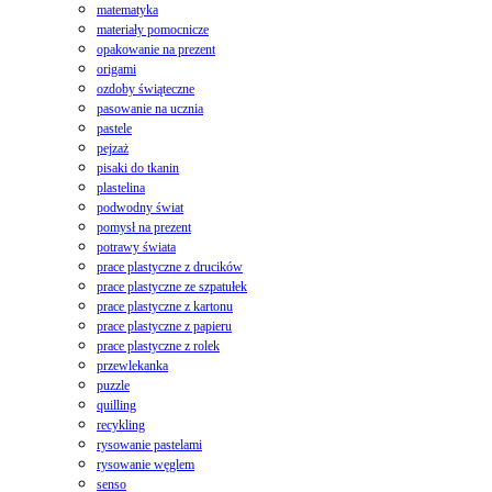
matematyka
materiały pomocnicze
opakowanie na prezent
origami
ozdoby świąteczne
pasowanie na ucznia
pastele
pejzaż
pisaki do tkanin
plastelina
podwodny świat
pomysł na prezent
potrawy świata
prace plastyczne z drucików
prace plastyczne ze szpatułek
prace plastyczne z kartonu
prace plastyczne z papieru
prace plastyczne z rolek
przewlekanka
puzzle
quilling
recykling
rysowanie pastelami
rysowanie węglem
senso