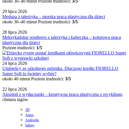
około 30–40 minut
Poziom trudności:
3/5
29 lipca 2026
Meduza z talerzyka – morska praca plastyczna dla dzieci
około 30–40 minut
Poziom trudności:
3/5
28 lipca 2026
Meksykańskie sombrero z talerzyka i kubeczka – kolorowa praca
plastyczna dla dzieci
Poziom trudności:
1/5
24 lipca 2026
Ulubieńcy ze szkolnego piórnika. Dlaczego kredki FIORELLO
Super Soft to świetny wybór?
około 40 minut
Poziom trudności:
3/5
22 lipca 2026
Aksolotl z wytłaczanki – kreatywna praca plastyczna z recyklingu
chmura tagów
3D
Amos
Andrzejki
balony