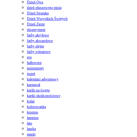
Dzień Ojca
dzień pluszowego misia
Dzień Strażaka
Dzień Wszystkich Świętych
Dzień Ziemi
eksperyment
farby akrylowe
farby akwarelowe
farby olejne
farby witrażowe
gra
halloween
instrumenty
jesień
kalendarz adwentowy
karnawał
kartki na święta
kartki okolicznościowe
kolaż
kolorowanka
kosmos
lampion
lato
laurka
maski