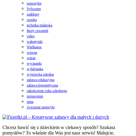
sensoryka
Sylwester
szablony
szopka
technika malarska
tłusty czwartek
video
walentynki
Wielkanoc
wiosna
witraż
wycinanki
wyklejanka
wyprawka szkolna
zabawa edukacyjna
zabawa logopedyczna
zakończenie roku szkolnego
zestawienie
zima
ćwiczenie motoryki
Chcesz bawić się z dzieckiem w ciekawy sposób? Szukasz
pomysłów? To właśnie dla Was jest nasz serwis! Malujcie,