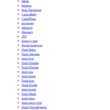
bibuła
biżuteria
Boże Narodzenie
CariocaBaby
CiastoPlasto
decoupage
dekoracje
dinozaury
DIY
domowy teatr
druciki kreatywne
Dzień Babci
Dzień chłopaka
dzień dyni
Dzień Dziadka
Dzień Dziecka
dzień jeża
dzień kobiet
Dzień kota
Dzień Kredki
dzień kropki
Dzień Matki
dzień misia
dzień nauczyciela
Dzień Niepodległości