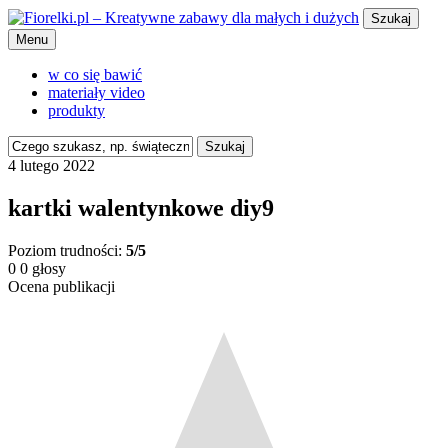
Szukaj
Menu
w co się bawić
materiały video
produkty
Szukaj
4 lutego 2022
kartki walentynkowe diy9
Poziom trudności:
5/5
0
0
głosy
Ocena publikacji