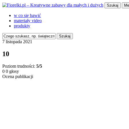
Szukaj
Me
w co się bawić
materiały video
produkty
Szukaj
7 listopada 2021
10
Poziom trudności:
5/5
0
0
głosy
Ocena publikacji