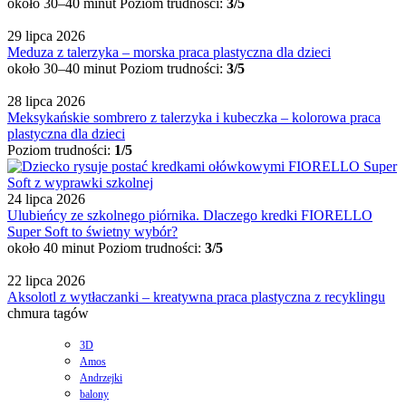
około 30–40 minut
Poziom trudności:
3/5
29 lipca 2026
Meduza z talerzyka – morska praca plastyczna dla dzieci
około 30–40 minut
Poziom trudności:
3/5
28 lipca 2026
Meksykańskie sombrero z talerzyka i kubeczka – kolorowa praca
plastyczna dla dzieci
Poziom trudności:
1/5
24 lipca 2026
Ulubieńcy ze szkolnego piórnika. Dlaczego kredki FIORELLO
Super Soft to świetny wybór?
około 40 minut
Poziom trudności:
3/5
22 lipca 2026
Aksolotl z wytłaczanki – kreatywna praca plastyczna z recyklingu
chmura tagów
3D
Amos
Andrzejki
balony