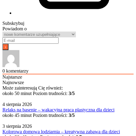
Subskrybuj
Powiadom o
0
komentarzy
Najstarsze
Najnowsze
Może zainteresują Cię również:
około 50 minut
Poziom trudności:
3/5
4 sierpnia 2026
Relaks na basenie – wakacyjna praca plastyczna dla dzieci
około 45 minut
Poziom trudności:
3/5
3 sierpnia 2026
Kolorowa domowa lodziarnia – kreatywna zabawa dla dzieci