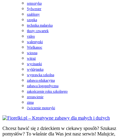
sensoryka
Sylwester
szablony
szopka
technika malarska
tłusty czwartek
video
walentynki
Wielkanoc
wiosna
witraż
wycinanki
wyklejanka
wyprawka szkolna
zabawa edukacyjna
zabawa logopedyczna
zakończenie roku szkolnego
zestawienie
zima
ćwiczenie motoryki
Chcesz bawić się z dzieckiem w ciekawy sposób? Szukasz
pomysłów? To właśnie dla Was jest nasz serwis! Malujcie,