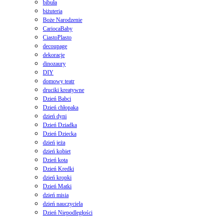
bibuła
biżuteria
Boże Narodzenie
CariocaBaby
CiastoPlasto
decoupage
dekoracje
dinozaury
DIY
domowy teatr
druciki kreatywne
Dzień Babci
Dzień chłopaka
dzień dyni
Dzień Dziadka
Dzień Dziecka
dzień jeża
dzień kobiet
Dzień kota
Dzień Kredki
dzień kropki
Dzień Matki
dzień misia
dzień nauczyciela
Dzień Niepodległości