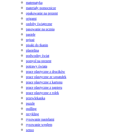
matematyka
materiały pomocnicze
opakowanie na prezent
origami
ozdoby świąteczne
pasowanie na ucznia
pastele
pejzaż
pisaki do tkanin
plastelina
podwodny świat
pomysł na prezent
potrawy świata
prace plastyczne z drucików
prace plastyczne ze szpatułek
prace plastyczne z kartonu
prace plastyczne z papieru
prace plastyczne z rolek
przewlekanka
puzzle
quilling
recykling
rysowanie pastelami
rysowanie węglem
senso