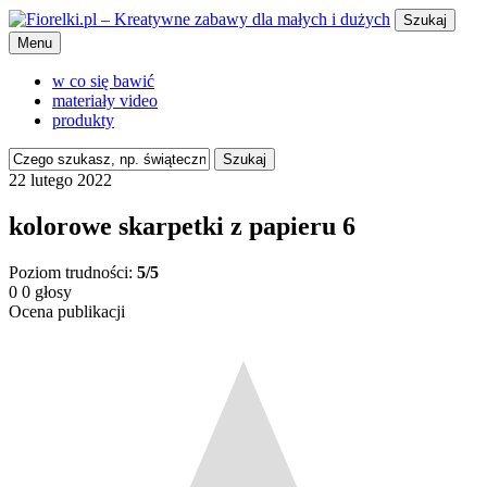
Szukaj
Menu
w co się bawić
materiały video
produkty
Szukaj
22 lutego 2022
kolorowe skarpetki z papieru 6
Poziom trudności:
5/5
0
0
głosy
Ocena publikacji