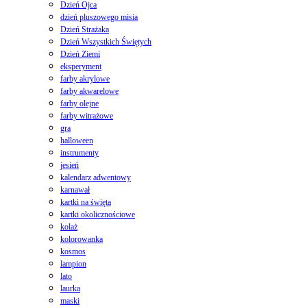
Dzień Ojca
dzień pluszowego misia
Dzień Strażaka
Dzień Wszystkich Świętych
Dzień Ziemi
eksperyment
farby akrylowe
farby akwarelowe
farby olejne
farby witrażowe
gra
halloween
instrumenty
jesień
kalendarz adwentowy
karnawał
kartki na święta
kartki okolicznościowe
kolaż
kolorowanka
kosmos
lampion
lato
laurka
maski