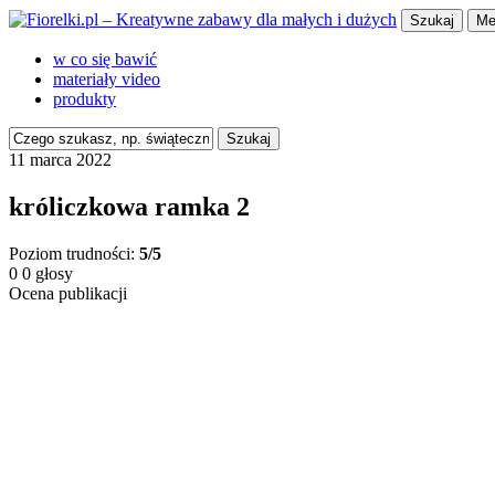
Szukaj
Me
w co się bawić
materiały video
produkty
Szukaj
11 marca 2022
króliczkowa ramka 2
Poziom trudności:
5/5
0
0
głosy
Ocena publikacji