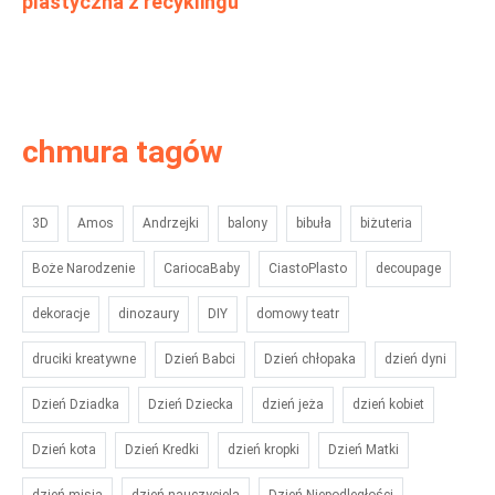
plastyczna z recyklingu
chmura tagów
3D
Amos
Andrzejki
balony
bibuła
biżuteria
Boże Narodzenie
CariocaBaby
CiastoPlasto
decoupage
dekoracje
dinozaury
DIY
domowy teatr
druciki kreatywne
Dzień Babci
Dzień chłopaka
dzień dyni
Dzień Dziadka
Dzień Dziecka
dzień jeża
dzień kobiet
Dzień kota
Dzień Kredki
dzień kropki
Dzień Matki
dzień misia
dzień nauczyciela
Dzień Niepodległości