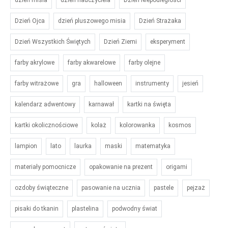
Dzień Ojca
dzień pluszowego misia
Dzień Strażaka
Dzień Wszystkich Świętych
Dzień Ziemi
eksperyment
farby akrylowe
farby akwarelowe
farby olejne
farby witrażowe
gra
halloween
instrumenty
jesień
kalendarz adwentowy
karnawał
kartki na święta
kartki okolicznościowe
kolaż
kolorowanka
kosmos
lampion
lato
laurka
maski
matematyka
materiały pomocnicze
opakowanie na prezent
origami
ozdoby świąteczne
pasowanie na ucznia
pastele
pejzaż
pisaki do tkanin
plastelina
podwodny świat