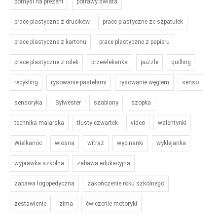
pomysł na prezent
potrawy świata
prace plastyczne z drucików
prace plastyczne ze szpatułek
prace plastyczne z kartonu
prace plastyczne z papieru
prace plastyczne z rolek
przewlekanka
puzzle
quilling
recykling
rysowanie pastelami
rysowanie węglem
senso
sensoryka
Sylwester
szablony
szopka
technika malarska
tłusty czwartek
video
walentynki
Wielkanoc
wiosna
witraż
wycinanki
wyklejanka
wyprawka szkolna
zabawa edukacyjna
zabawa logopedyczna
zakończenie roku szkolnego
zestawienie
zima
ćwiczenie motoryki