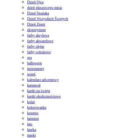
Dzień Ojca
dzień pluszowego misia
Dzień Strażaka
Dzień Wszystkich Świętych
Dzień Ziemi
eksperyment
farby akrylowe
farby akwarelowe
farby olejne
farby witrażowe
gra
halloween
instrumenty
jesień
kalendarz adwentowy
karnawał
kartki na święta
kartki okolicznościowe
kolaż
kolorowanka
kosmos
lampion
lato
laurka
maski