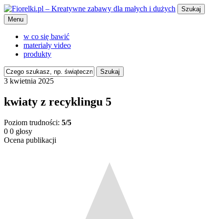
Szukaj
Menu
w co się bawić
materiały video
produkty
Szukaj
3 kwietnia 2025
kwiaty z recyklingu 5
Poziom trudności:
5/5
0
0
głosy
Ocena publikacji