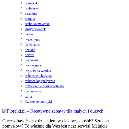
sensoryka
Sylwester
szablony
szopka
technika malarska
tłusty czwartek
video
walentynki
Wielkanoc
wiosna
witraż
wycinanki
wyklejanka
wyprawka szkolna
zabawa edukacyjna
zabawa logopedyczna
zakończenie roku szkolnego
zestawienie
zima
ćwiczenie motoryki
Chcesz bawić się z dzieckiem w ciekawy sposób? Szukasz
pomysłów? To właśnie dla Was jest nasz serwis! Malujcie,