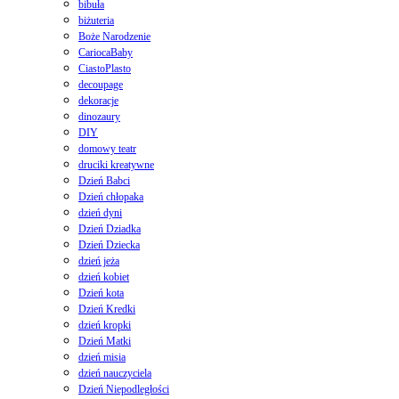
bibuła
biżuteria
Boże Narodzenie
CariocaBaby
CiastoPlasto
decoupage
dekoracje
dinozaury
DIY
domowy teatr
druciki kreatywne
Dzień Babci
Dzień chłopaka
dzień dyni
Dzień Dziadka
Dzień Dziecka
dzień jeża
dzień kobiet
Dzień kota
Dzień Kredki
dzień kropki
Dzień Matki
dzień misia
dzień nauczyciela
Dzień Niepodległości