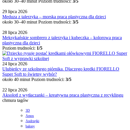
około 30–40 minut
Poziom trudności:
3/5
29 lipca 2026
Meduza z talerzyka – morska praca plastyczna dla dzieci
około 30–40 minut
Poziom trudności:
3/5
28 lipca 2026
Meksykańskie sombrero z talerzyka i kubeczka – kolorowa praca
plastyczna dla dzieci
Poziom trudności:
1/5
24 lipca 2026
Ulubieńcy ze szkolnego piórnika. Dlaczego kredki FIORELLO
Super Soft to świetny wybór?
około 40 minut
Poziom trudności:
3/5
22 lipca 2026
Aksolotl z wytłaczanki – kreatywna praca plastyczna z recyklingu
chmura tagów
3D
Amos
Andrzejki
balony