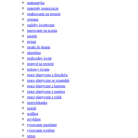
matematyka
materiały pomocnicze
opakowanie na prezent
origami
ozdoby świąteczne
pasowanie na ucznia
pastele
pejzaż
pisaki do tkanin
plastelina
podwodny świat
pomysł na prezent
potrawy świata
prace plastyczne z drucików
prace plastyczne ze szpatułek
prace plastyczne z kartonu
prace plastyczne z papieru
prace plastyczne z rolek
przewlekanka
puzzle
quilling
recykling
rysowanie pastelami
rysowanie węglem
senso