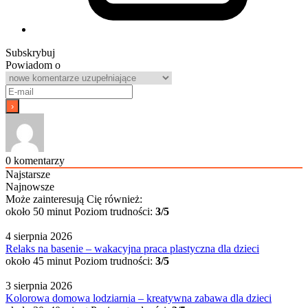
Subskrybuj
Powiadom o
0
komentarzy
Najstarsze
Najnowsze
Może zainteresują Cię również:
około 50 minut
Poziom trudności:
3/5
4 sierpnia 2026
Relaks na basenie – wakacyjna praca plastyczna dla dzieci
około 45 minut
Poziom trudności:
3/5
3 sierpnia 2026
Kolorowa domowa lodziarnia – kreatywna zabawa dla dzieci