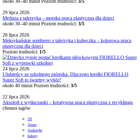
około 30–40 minut
Poziom trudności:
3/5
29 lipca 2026
Meduza z talerzyka – morska praca plastyczna dla dzieci
około 30–40 minut
Poziom trudności:
3/5
28 lipca 2026
Meksykańskie sombrero z talerzyka i kubeczka – kolorowa praca
plastyczna dla dzieci
Poziom trudności:
1/5
24 lipca 2026
Ulubieńcy ze szkolnego piórnika. Dlaczego kredki FIORELLO
Super Soft to świetny wybór?
około 40 minut
Poziom trudności:
3/5
22 lipca 2026
Aksolotl z wytłaczanki – kreatywna praca plastyczna z recyklingu
chmura tagów
3D
Amos
Andrzejki
balony