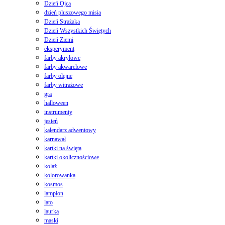
Dzień Ojca
dzień pluszowego misia
Dzień Strażaka
Dzień Wszystkich Świętych
Dzień Ziemi
eksperyment
farby akrylowe
farby akwarelowe
farby olejne
farby witrażowe
gra
halloween
instrumenty
jesień
kalendarz adwentowy
karnawał
kartki na święta
kartki okolicznościowe
kolaż
kolorowanka
kosmos
lampion
lato
laurka
maski