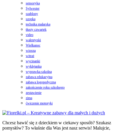
sensoryka
Sylwester
szablony
szopka
technika malarska
tłusty czwartek
video
walentynki
Wielkanoc
wiosna
witraż
wycinanki
wyklejanka
wyprawka szkolna
zabawa edukacyjna
zabawa logopedyczna
zakończenie roku szkolnego
zestawienie
zima
ćwiczenie motoryki
Chcesz bawić się z dzieckiem w ciekawy sposób? Szukasz
pomysłów? To właśnie dla Was jest nasz serwis! Malujcie,