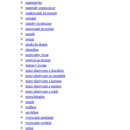
matematyka
materiały pomocnicze
opakowanie na prezent
origami
ozdoby świąteczne
pasowanie na ucznia
pastele
pejzaż
pisaki do tkanin
plastelina
podwodny świat
pomysł na prezent
potrawy świata
prace plastyczne z drucików
prace plastyczne ze szpatułek
prace plastyczne z kartonu
prace plastyczne z papieru
prace plastyczne z rolek
przewlekanka
puzzle
quilling
recykling
rysowanie pastelami
rysowanie węglem
senso