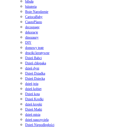
bibuła
biżuteria
Boże Narodzenie
CariocaBaby
CiastoPlasto
decoupage
dekoracje
dinozaury
DIY
domowy teatr
druciki kreatywne
Dzień Babci
Dzień chłopaka
dzień dyni
Dzień Dziadka
Dzień Dziecka
dzień jeża
dzień kobiet
Dzień kota
Dzień Kredki
dzień kropki
Dzień Matki
dzień misia
dzień nauczyciela
Dzień Niepodległości