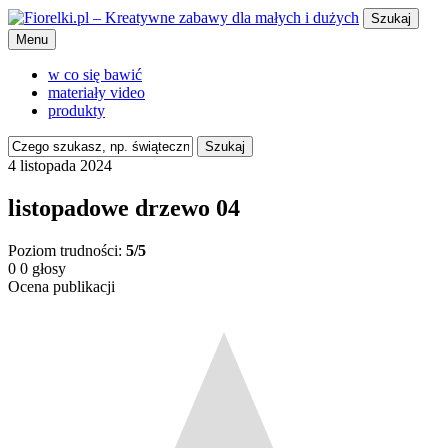
Szukaj
Menu
w co się bawić
materiały video
produkty
Szukaj
4 listopada 2024
listopadowe drzewo 04
Poziom trudności:
5/5
0
0
głosy
Ocena publikacji