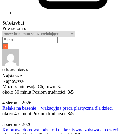
Subskrybuj
Powiadom o
0
komentarzy
Najstarsze
Najnowsze
Może zainteresują Cię również:
około 50 minut
Poziom trudności:
3/5
4 sierpnia 2026
Relaks na basenie – wakacyjna praca plastyczna dla dzieci
około 45 minut
Poziom trudności:
3/5
3 sierpnia 2026
Kolorowa domowa lodziarnia – kreatywna zabawa dla dzieci