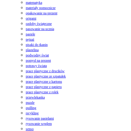
matematyka
materiały pomocnicze
opakowanie na prezent
origami
ozdoby świąteczne
pasowanie na ucznia
pastele
pejzaż
pisaki do tkanin
plastelina
podwodny świat
pomysł na prezent
potrawy świata
prace plastyczne z drucików
prace plastyczne ze szpatułek
prace plastyczne z kartonu
prace plastyczne z papieru
prace plastyczne z rolek
przewlekanka
puzzle
quilling
recykling
rysowanie pastelami
rysowanie węglem
senso