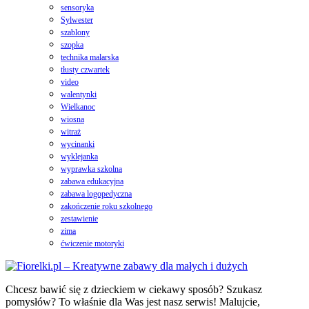
sensoryka
Sylwester
szablony
szopka
technika malarska
tłusty czwartek
video
walentynki
Wielkanoc
wiosna
witraż
wycinanki
wyklejanka
wyprawka szkolna
zabawa edukacyjna
zabawa logopedyczna
zakończenie roku szkolnego
zestawienie
zima
ćwiczenie motoryki
Chcesz bawić się z dzieckiem w ciekawy sposób? Szukasz
pomysłów? To właśnie dla Was jest nasz serwis! Malujcie,