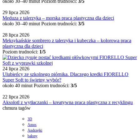
około 30–40 minut
Poziom trudności:
3/5
29 lipca 2026
Meduza z talerzyka – morska praca plastyczna dla dzieci
około 30–40 minut
Poziom trudności:
3/5
28 lipca 2026
Meksykańskie sombrero z talerzyka i kubeczka – kolorowa praca
plastyczna dla dzieci
Poziom trudności:
1/5
24 lipca 2026
Ulubieńcy ze szkolnego piórnika. Dlaczego kredki FIORELLO
Super Soft to świetny wybór?
około 40 minut
Poziom trudności:
3/5
22 lipca 2026
Aksolotl z wytłaczanki – kreatywna praca plastyczna z recyklingu
chmura tagów
3D
Amos
Andrzejki
balony