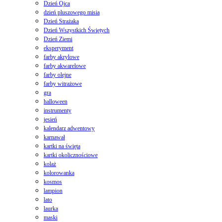
Dzień Ojca
dzień pluszowego misia
Dzień Strażaka
Dzień Wszystkich Świętych
Dzień Ziemi
eksperyment
farby akrylowe
farby akwarelowe
farby olejne
farby witrażowe
gra
halloween
instrumenty
jesień
kalendarz adwentowy
karnawał
kartki na święta
kartki okolicznościowe
kolaż
kolorowanka
kosmos
lampion
lato
laurka
maski