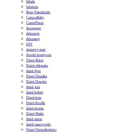
bibuła
biżuteria
Boże Narodzenie
CariocaBaby
CiastoPlasto
decoupage
dekoracje
dinozaury
DIY
domowy teatr
druciki kreatywne
Dzień Babci
Dzień chłopaka
dzień dyni
Dzień Dziadka
Dzień Dziecka
dzień jeża
dzień kobiet
Dzień kota
Dzień Kredki
dzień kropki
Dzień Matki
dzień misia
dzień nauczyciela
Dzień Niepodległości