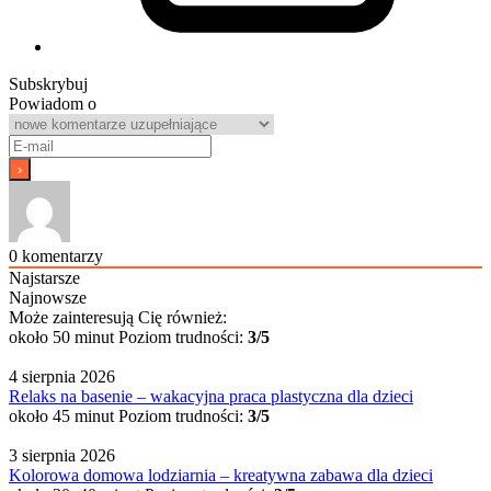
Subskrybuj
Powiadom o
0
komentarzy
Najstarsze
Najnowsze
Może zainteresują Cię również:
około 50 minut
Poziom trudności:
3/5
4 sierpnia 2026
Relaks na basenie – wakacyjna praca plastyczna dla dzieci
około 45 minut
Poziom trudności:
3/5
3 sierpnia 2026
Kolorowa domowa lodziarnia – kreatywna zabawa dla dzieci