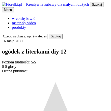
Szukaj
Menu
w co się bawić
materiały video
produkty
Szukaj
16 maja 2022
ogódek z literkami diy 12
Poziom trudności:
5/5
0
0
głosy
Ocena publikacji