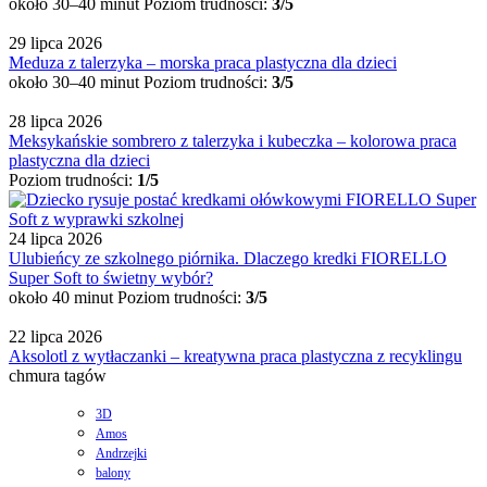
około 30–40 minut
Poziom trudności:
3/5
29 lipca 2026
Meduza z talerzyka – morska praca plastyczna dla dzieci
około 30–40 minut
Poziom trudności:
3/5
28 lipca 2026
Meksykańskie sombrero z talerzyka i kubeczka – kolorowa praca
plastyczna dla dzieci
Poziom trudności:
1/5
24 lipca 2026
Ulubieńcy ze szkolnego piórnika. Dlaczego kredki FIORELLO
Super Soft to świetny wybór?
około 40 minut
Poziom trudności:
3/5
22 lipca 2026
Aksolotl z wytłaczanki – kreatywna praca plastyczna z recyklingu
chmura tagów
3D
Amos
Andrzejki
balony