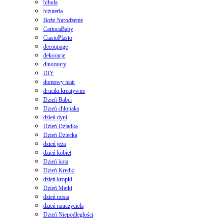
bibuła
biżuteria
Boże Narodzenie
CariocaBaby
CiastoPlasto
decoupage
dekoracje
dinozaury
DIY
domowy teatr
druciki kreatywne
Dzień Babci
Dzień chłopaka
dzień dyni
Dzień Dziadka
Dzień Dziecka
dzień jeża
dzień kobiet
Dzień kota
Dzień Kredki
dzień kropki
Dzień Matki
dzień misia
dzień nauczyciela
Dzień Niepodległości