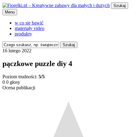
Szukaj
Menu
w co się bawić
materiały video
produkty
Szukaj
16 lutego 2022
pączkowe puzzle diy 4
Poziom trudności:
5/5
0
0
głosy
Ocena publikacji