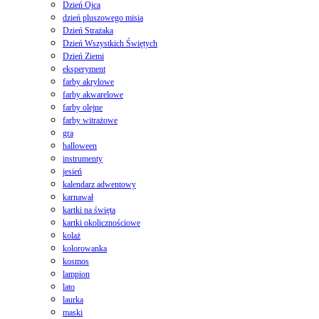
Dzień Ojca
dzień pluszowego misia
Dzień Strażaka
Dzień Wszystkich Świętych
Dzień Ziemi
eksperyment
farby akrylowe
farby akwarelowe
farby olejne
farby witrażowe
gra
halloween
instrumenty
jesień
kalendarz adwentowy
karnawał
kartki na święta
kartki okolicznościowe
kolaż
kolorowanka
kosmos
lampion
lato
laurka
maski