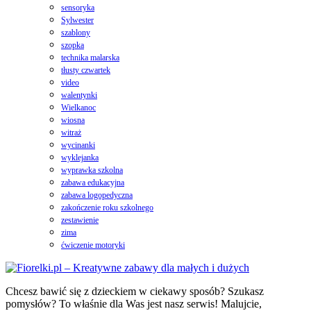
sensoryka
Sylwester
szablony
szopka
technika malarska
tłusty czwartek
video
walentynki
Wielkanoc
wiosna
witraż
wycinanki
wyklejanka
wyprawka szkolna
zabawa edukacyjna
zabawa logopedyczna
zakończenie roku szkolnego
zestawienie
zima
ćwiczenie motoryki
Chcesz bawić się z dzieckiem w ciekawy sposób? Szukasz
pomysłów? To właśnie dla Was jest nasz serwis! Malujcie,