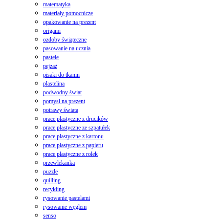
matematyka
materiały pomocnicze
opakowanie na prezent
origami
ozdoby świąteczne
pasowanie na ucznia
pastele
pejzaż
pisaki do tkanin
plastelina
podwodny świat
pomysł na prezent
potrawy świata
prace plastyczne z drucików
prace plastyczne ze szpatułek
prace plastyczne z kartonu
prace plastyczne z papieru
prace plastyczne z rolek
przewlekanka
puzzle
quilling
recykling
rysowanie pastelami
rysowanie węglem
senso