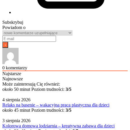
Subskrybuj
Powiadom o
0
komentarzy
Najstarsze
Najnowsze
Może zainteresują Cię również:
około 50 minut
Poziom trudności:
3/5
4 sierpnia 2026
Relaks na basenie – wakacyjna praca plastyczna dla dzieci
około 45 minut
Poziom trudności:
3/5
3 sierpnia 2026
Kolorowa domowa lodziarnia – kreatywna zabawa dla dzieci