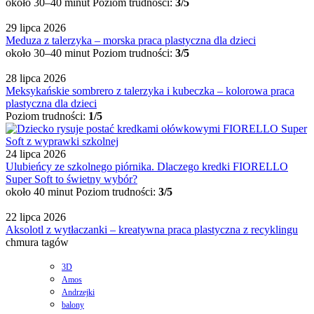
około 30–40 minut
Poziom trudności:
3/5
29 lipca 2026
Meduza z talerzyka – morska praca plastyczna dla dzieci
około 30–40 minut
Poziom trudności:
3/5
28 lipca 2026
Meksykańskie sombrero z talerzyka i kubeczka – kolorowa praca
plastyczna dla dzieci
Poziom trudności:
1/5
24 lipca 2026
Ulubieńcy ze szkolnego piórnika. Dlaczego kredki FIORELLO
Super Soft to świetny wybór?
około 40 minut
Poziom trudności:
3/5
22 lipca 2026
Aksolotl z wytłaczanki – kreatywna praca plastyczna z recyklingu
chmura tagów
3D
Amos
Andrzejki
balony