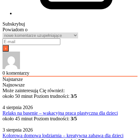
Subskrybuj
Powiadom o
0
komentarzy
Najstarsze
Najnowsze
Może zainteresują Cię również:
około 50 minut
Poziom trudności:
3/5
4 sierpnia 2026
Relaks na basenie – wakacyjna praca plastyczna dla dzieci
około 45 minut
Poziom trudności:
3/5
3 sierpnia 2026
Kolorowa domowa lodziarnia – kreatywna zabawa dla dzieci