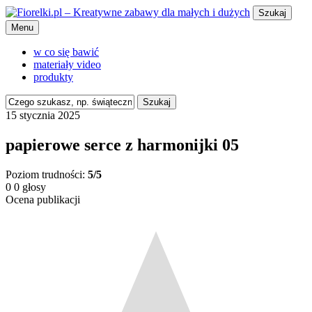
Szukaj
Menu
w co się bawić
materiały video
produkty
Szukaj
15 stycznia 2025
papierowe serce z harmonijki 05
Poziom trudności:
5/5
0
0
głosy
Ocena publikacji