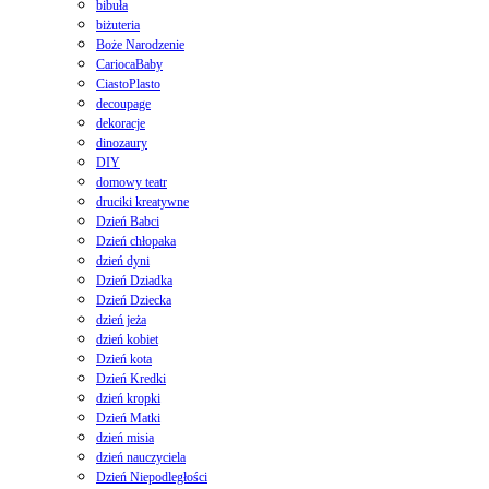
bibuła
biżuteria
Boże Narodzenie
CariocaBaby
CiastoPlasto
decoupage
dekoracje
dinozaury
DIY
domowy teatr
druciki kreatywne
Dzień Babci
Dzień chłopaka
dzień dyni
Dzień Dziadka
Dzień Dziecka
dzień jeża
dzień kobiet
Dzień kota
Dzień Kredki
dzień kropki
Dzień Matki
dzień misia
dzień nauczyciela
Dzień Niepodległości