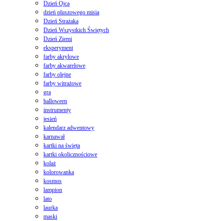
Dzień Ojca
dzień pluszowego misia
Dzień Strażaka
Dzień Wszystkich Świętych
Dzień Ziemi
eksperyment
farby akrylowe
farby akwarelowe
farby olejne
farby witrażowe
gra
halloween
instrumenty
jesień
kalendarz adwentowy
karnawał
kartki na święta
kartki okolicznościowe
kolaż
kolorowanka
kosmos
lampion
lato
laurka
maski