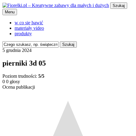
Szukaj
Menu
w co się bawić
materiały video
produkty
Szukaj
5 grudnia 2024
pierniki 3d 05
Poziom trudności:
5/5
0
0
głosy
Ocena publikacji