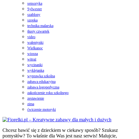
sensoryka
Sylwester
szablony
szopka
technika malarska
tłusty czwartek
video
walentynki
Wielkanoc
wiosna
witraż
wycinanki
wyklejanka
wyprawka szkolna
zabawa edukacyjna
zabawa logopedyczna
zakończenie roku szkolnego
zestawienie
zima
ćwiczenie motoryki
Chcesz bawić się z dzieckiem w ciekawy sposób? Szukasz
pomysłów? To właśnie dla Was jest nasz serwis! Malujcie,