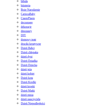
bibuła
biżuteria
Boże Narodzenie
CariocaBaby
CiastoPlasto
decoupage
dekoracje
dinozaury
DIY
domowy teatr
druciki kreatywne
Dzień Babci
Dzień chłopaka
dzień dyni
Dzień Dziadka
Dzień Dziecka
dzień jeża
dzień kobiet
Dzień kota
Dzień Kredki
dzień kropki
Dzień Matki
dzień misia
dzień nauczyciela
Dzień Niepodległości