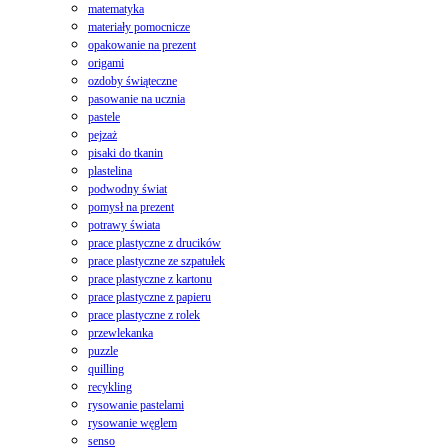
matematyka
materiały pomocnicze
opakowanie na prezent
origami
ozdoby świąteczne
pasowanie na ucznia
pastele
pejzaż
pisaki do tkanin
plastelina
podwodny świat
pomysł na prezent
potrawy świata
prace plastyczne z drucików
prace plastyczne ze szpatułek
prace plastyczne z kartonu
prace plastyczne z papieru
prace plastyczne z rolek
przewlekanka
puzzle
quilling
recykling
rysowanie pastelami
rysowanie węglem
senso