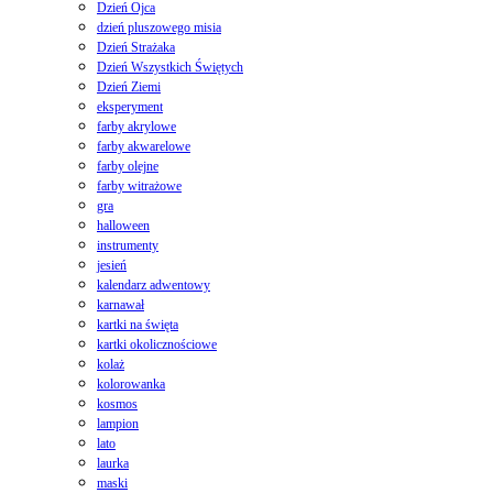
Dzień Ojca
dzień pluszowego misia
Dzień Strażaka
Dzień Wszystkich Świętych
Dzień Ziemi
eksperyment
farby akrylowe
farby akwarelowe
farby olejne
farby witrażowe
gra
halloween
instrumenty
jesień
kalendarz adwentowy
karnawał
kartki na święta
kartki okolicznościowe
kolaż
kolorowanka
kosmos
lampion
lato
laurka
maski