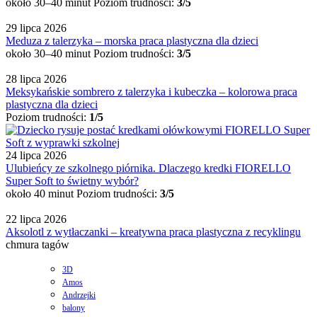
około 30–40 minut
Poziom trudności:
3/5
29 lipca 2026
Meduza z talerzyka – morska praca plastyczna dla dzieci
około 30–40 minut
Poziom trudności:
3/5
28 lipca 2026
Meksykańskie sombrero z talerzyka i kubeczka – kolorowa praca
plastyczna dla dzieci
Poziom trudności:
1/5
24 lipca 2026
Ulubieńcy ze szkolnego piórnika. Dlaczego kredki FIORELLO
Super Soft to świetny wybór?
około 40 minut
Poziom trudności:
3/5
22 lipca 2026
Aksolotl z wytłaczanki – kreatywna praca plastyczna z recyklingu
chmura tagów
3D
Amos
Andrzejki
balony