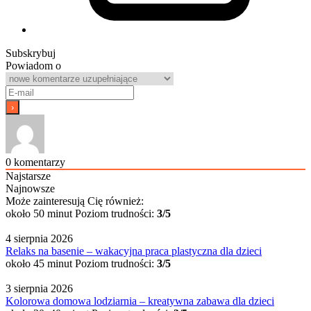
Subskrybuj
Powiadom o
0
komentarzy
Najstarsze
Najnowsze
Może zainteresują Cię również:
około 50 minut
Poziom trudności:
3/5
4 sierpnia 2026
Relaks na basenie – wakacyjna praca plastyczna dla dzieci
około 45 minut
Poziom trudności:
3/5
3 sierpnia 2026
Kolorowa domowa lodziarnia – kreatywna zabawa dla dzieci