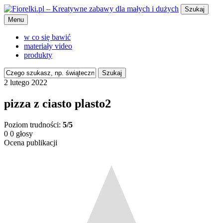
Szukaj
Menu
w co się bawić
materiały video
produkty
Szukaj
2 lutego 2022
pizza z ciasto plasto2
Poziom trudności:
5/5
0
0
głosy
Ocena publikacji