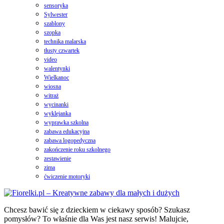
sensoryka
Sylwester
szablony
szopka
technika malarska
tłusty czwartek
video
walentynki
Wielkanoc
wiosna
witraż
wycinanki
wyklejanka
wyprawka szkolna
zabawa edukacyjna
zabawa logopedyczna
zakończenie roku szkolnego
zestawienie
zima
ćwiczenie motoryki
Chcesz bawić się z dzieckiem w ciekawy sposób? Szukasz
pomysłów? To właśnie dla Was jest nasz serwis! Malujcie,