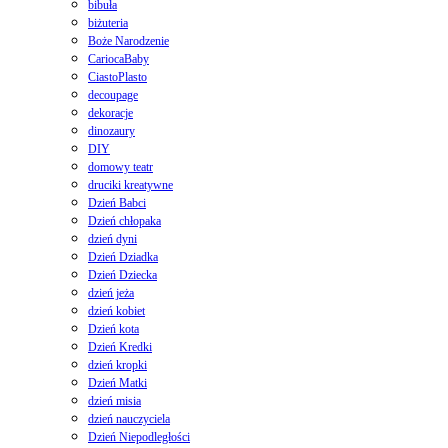
bibuła
biżuteria
Boże Narodzenie
CariocaBaby
CiastoPlasto
decoupage
dekoracje
dinozaury
DIY
domowy teatr
druciki kreatywne
Dzień Babci
Dzień chłopaka
dzień dyni
Dzień Dziadka
Dzień Dziecka
dzień jeża
dzień kobiet
Dzień kota
Dzień Kredki
dzień kropki
Dzień Matki
dzień misia
dzień nauczyciela
Dzień Niepodległości