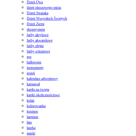
Dzień Ojca
dzień pluszowego misia
Dzień Strażaka
Dzień Wszystkich Świętych
Dzień Ziemi
eksperyment
farby akrylowe
farby akwarelowe
farby olejne
farby witrażowe
gra
halloween
instrumenty
jesień
kalendarz adwentowy
karnawał
kartki na święta
kartki okolicznościowe
kolaż
kolorowanka
kosmos
lampion
lato
laurka
maski