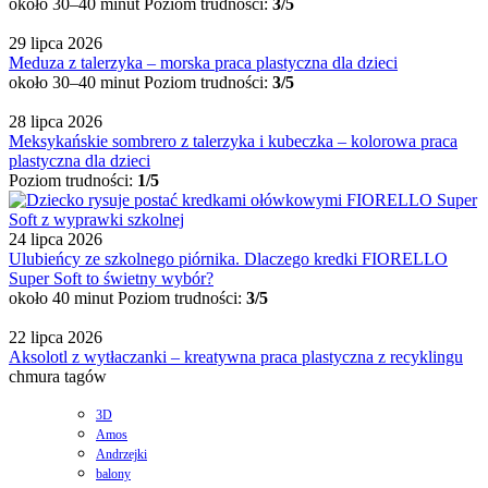
około 30–40 minut
Poziom trudności:
3/5
29 lipca 2026
Meduza z talerzyka – morska praca plastyczna dla dzieci
około 30–40 minut
Poziom trudności:
3/5
28 lipca 2026
Meksykańskie sombrero z talerzyka i kubeczka – kolorowa praca
plastyczna dla dzieci
Poziom trudności:
1/5
24 lipca 2026
Ulubieńcy ze szkolnego piórnika. Dlaczego kredki FIORELLO
Super Soft to świetny wybór?
około 40 minut
Poziom trudności:
3/5
22 lipca 2026
Aksolotl z wytłaczanki – kreatywna praca plastyczna z recyklingu
chmura tagów
3D
Amos
Andrzejki
balony