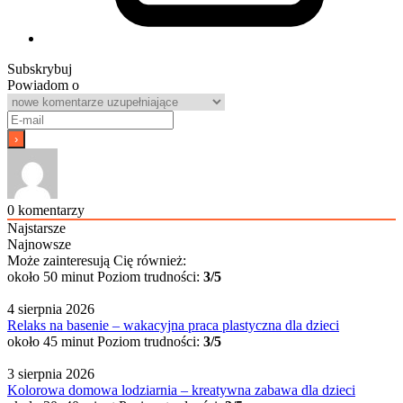
Subskrybuj
Powiadom o
0
komentarzy
Najstarsze
Najnowsze
Może zainteresują Cię również:
około 50 minut
Poziom trudności:
3/5
4 sierpnia 2026
Relaks na basenie – wakacyjna praca plastyczna dla dzieci
około 45 minut
Poziom trudności:
3/5
3 sierpnia 2026
Kolorowa domowa lodziarnia – kreatywna zabawa dla dzieci