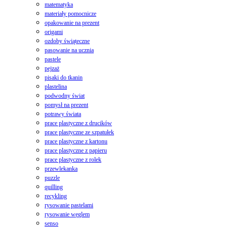
matematyka
materiały pomocnicze
opakowanie na prezent
origami
ozdoby świąteczne
pasowanie na ucznia
pastele
pejzaż
pisaki do tkanin
plastelina
podwodny świat
pomysł na prezent
potrawy świata
prace plastyczne z drucików
prace plastyczne ze szpatułek
prace plastyczne z kartonu
prace plastyczne z papieru
prace plastyczne z rolek
przewlekanka
puzzle
quilling
recykling
rysowanie pastelami
rysowanie węglem
senso