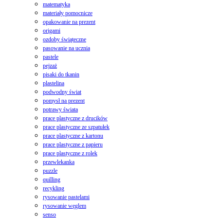
matematyka
materiały pomocnicze
opakowanie na prezent
origami
ozdoby świąteczne
pasowanie na ucznia
pastele
pejzaż
pisaki do tkanin
plastelina
podwodny świat
pomysł na prezent
potrawy świata
prace plastyczne z drucików
prace plastyczne ze szpatułek
prace plastyczne z kartonu
prace plastyczne z papieru
prace plastyczne z rolek
przewlekanka
puzzle
quilling
recykling
rysowanie pastelami
rysowanie węglem
senso