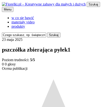
Szukaj
Menu
w co się bawić
materiały video
produkty
Szukaj
23 maja 2025
pszczółka zbierająca pyłek1
Poziom trudności:
5/5
0
0
głosy
Ocena publikacji