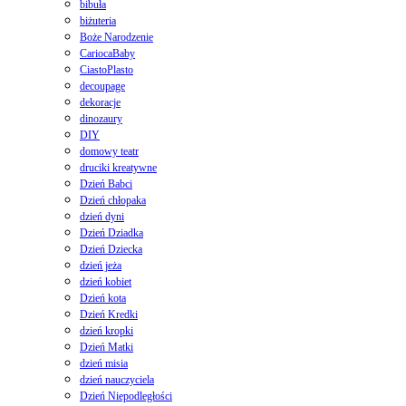
bibuła
biżuteria
Boże Narodzenie
CariocaBaby
CiastoPlasto
decoupage
dekoracje
dinozaury
DIY
domowy teatr
druciki kreatywne
Dzień Babci
Dzień chłopaka
dzień dyni
Dzień Dziadka
Dzień Dziecka
dzień jeża
dzień kobiet
Dzień kota
Dzień Kredki
dzień kropki
Dzień Matki
dzień misia
dzień nauczyciela
Dzień Niepodległości