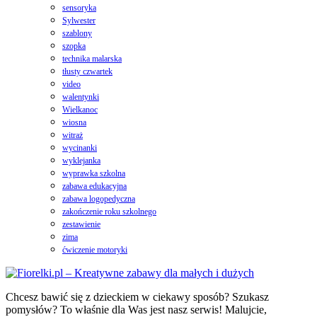
sensoryka
Sylwester
szablony
szopka
technika malarska
tłusty czwartek
video
walentynki
Wielkanoc
wiosna
witraż
wycinanki
wyklejanka
wyprawka szkolna
zabawa edukacyjna
zabawa logopedyczna
zakończenie roku szkolnego
zestawienie
zima
ćwiczenie motoryki
Chcesz bawić się z dzieckiem w ciekawy sposób? Szukasz
pomysłów? To właśnie dla Was jest nasz serwis! Malujcie,