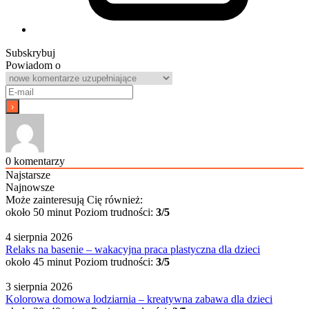
Subskrybuj
Powiadom o
0
komentarzy
Najstarsze
Najnowsze
Może zainteresują Cię również:
około 50 minut
Poziom trudności:
3/5
4 sierpnia 2026
Relaks na basenie – wakacyjna praca plastyczna dla dzieci
około 45 minut
Poziom trudności:
3/5
3 sierpnia 2026
Kolorowa domowa lodziarnia – kreatywna zabawa dla dzieci