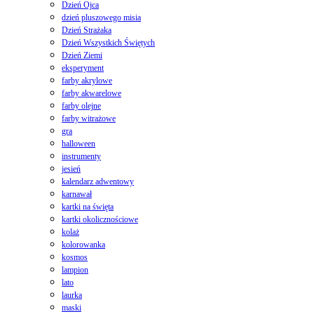
Dzień Ojca
dzień pluszowego misia
Dzień Strażaka
Dzień Wszystkich Świętych
Dzień Ziemi
eksperyment
farby akrylowe
farby akwarelowe
farby olejne
farby witrażowe
gra
halloween
instrumenty
jesień
kalendarz adwentowy
karnawał
kartki na święta
kartki okolicznościowe
kolaż
kolorowanka
kosmos
lampion
lato
laurka
maski