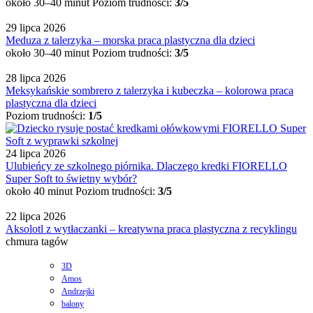
około 30–40 minut
Poziom trudności:
3/5
29 lipca 2026
Meduza z talerzyka – morska praca plastyczna dla dzieci
około 30–40 minut
Poziom trudności:
3/5
28 lipca 2026
Meksykańskie sombrero z talerzyka i kubeczka – kolorowa praca
plastyczna dla dzieci
Poziom trudności:
1/5
24 lipca 2026
Ulubieńcy ze szkolnego piórnika. Dlaczego kredki FIORELLO
Super Soft to świetny wybór?
około 40 minut
Poziom trudności:
3/5
22 lipca 2026
Aksolotl z wytłaczanki – kreatywna praca plastyczna z recyklingu
chmura tagów
3D
Amos
Andrzejki
balony