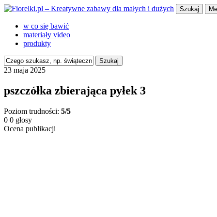
Szukaj
Me
w co się bawić
materiały video
produkty
Szukaj
23 maja 2025
pszczółka zbierająca pyłek 3
Poziom trudności:
5/5
0
0
głosy
Ocena publikacji