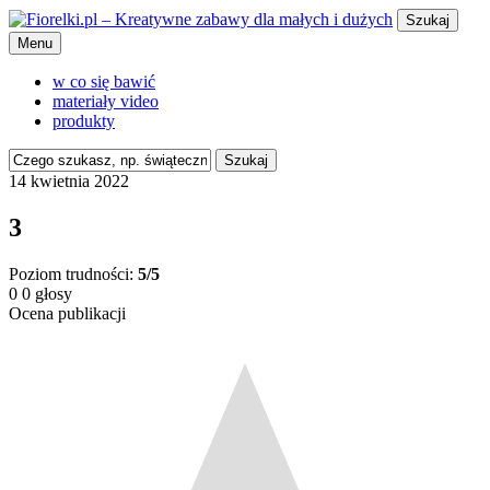
Szukaj
Menu
w co się bawić
materiały video
produkty
Szukaj
14 kwietnia 2022
3
Poziom trudności:
5/5
0
0
głosy
Ocena publikacji