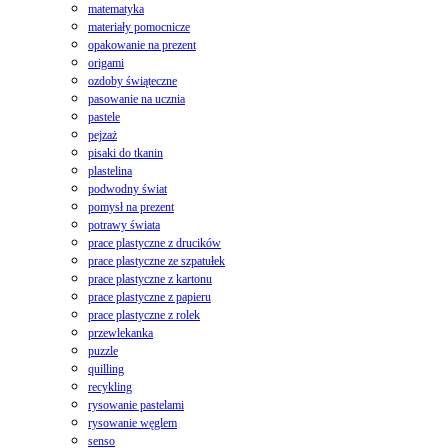
matematyka
materiały pomocnicze
opakowanie na prezent
origami
ozdoby świąteczne
pasowanie na ucznia
pastele
pejzaż
pisaki do tkanin
plastelina
podwodny świat
pomysł na prezent
potrawy świata
prace plastyczne z drucików
prace plastyczne ze szpatułek
prace plastyczne z kartonu
prace plastyczne z papieru
prace plastyczne z rolek
przewlekanka
puzzle
quilling
recykling
rysowanie pastelami
rysowanie węglem
senso