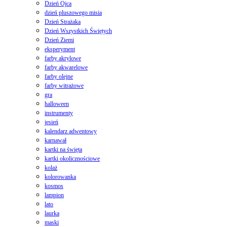
Dzień Ojca
dzień pluszowego misia
Dzień Strażaka
Dzień Wszystkich Świętych
Dzień Ziemi
eksperyment
farby akrylowe
farby akwarelowe
farby olejne
farby witrażowe
gra
halloween
instrumenty
jesień
kalendarz adwentowy
karnawał
kartki na święta
kartki okolicznościowe
kolaż
kolorowanka
kosmos
lampion
lato
laurka
maski