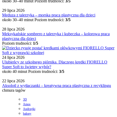
około 30–40 minut
Poziom trudności:
3/5
29 lipca 2026
Meduza z talerzyka – morska praca plastyczna dla dzieci
około 30–40 minut
Poziom trudności:
3/5
28 lipca 2026
Meksykańskie sombrero z talerzyka i kubeczka – kolorowa praca
plastyczna dla dzieci
Poziom trudności:
1/5
24 lipca 2026
Ulubieńcy ze szkolnego piórnika. Dlaczego kredki FIORELLO
Super Soft to świetny wybór?
około 40 minut
Poziom trudności:
3/5
22 lipca 2026
Aksolotl z wytłaczanki – kreatywna praca plastyczna z recyklingu
chmura tagów
3D
Amos
Andrzejki
balony