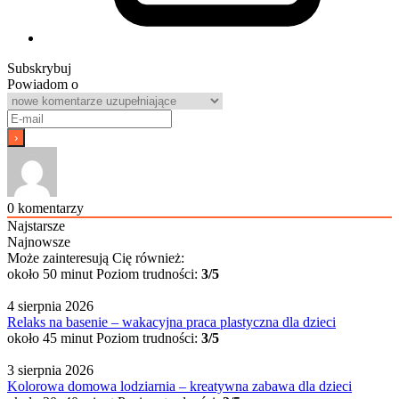
Subskrybuj
Powiadom o
0
komentarzy
Najstarsze
Najnowsze
Może zainteresują Cię również:
około 50 minut
Poziom trudności:
3/5
4 sierpnia 2026
Relaks na basenie – wakacyjna praca plastyczna dla dzieci
około 45 minut
Poziom trudności:
3/5
3 sierpnia 2026
Kolorowa domowa lodziarnia – kreatywna zabawa dla dzieci