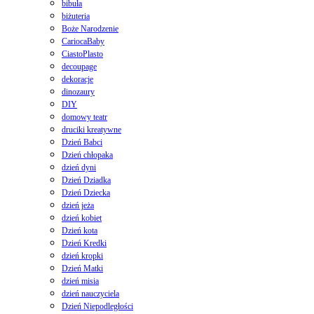
bibuła
biżuteria
Boże Narodzenie
CariocaBaby
CiastoPlasto
decoupage
dekoracje
dinozaury
DIY
domowy teatr
druciki kreatywne
Dzień Babci
Dzień chłopaka
dzień dyni
Dzień Dziadka
Dzień Dziecka
dzień jeża
dzień kobiet
Dzień kota
Dzień Kredki
dzień kropki
Dzień Matki
dzień misia
dzień nauczyciela
Dzień Niepodległości