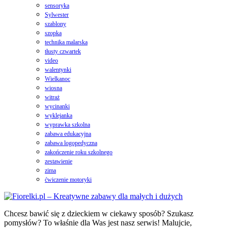
sensoryka
Sylwester
szablony
szopka
technika malarska
tłusty czwartek
video
walentynki
Wielkanoc
wiosna
witraż
wycinanki
wyklejanka
wyprawka szkolna
zabawa edukacyjna
zabawa logopedyczna
zakończenie roku szkolnego
zestawienie
zima
ćwiczenie motoryki
Chcesz bawić się z dzieckiem w ciekawy sposób? Szukasz
pomysłów? To właśnie dla Was jest nasz serwis! Malujcie,