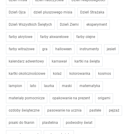
Dzień Ojca
dzień pluszowego misia
Dzień Strażaka
Dzień Wszystkich Świętych
Dzień Ziemi
eksperyment
farby akrylowe
farby akwarelowe
farby olejne
farby witrażowe
gra
halloween
instrumenty
jesień
kalendarz adwentowy
karnawał
kartki na święta
kartki okolicznościowe
kolaż
kolorowanka
kosmos
lampion
lato
laurka
maski
matematyka
materiały pomocnicze
opakowanie na prezent
origami
ozdoby świąteczne
pasowanie na ucznia
pastele
pejzaż
pisaki do tkanin
plastelina
podwodny świat