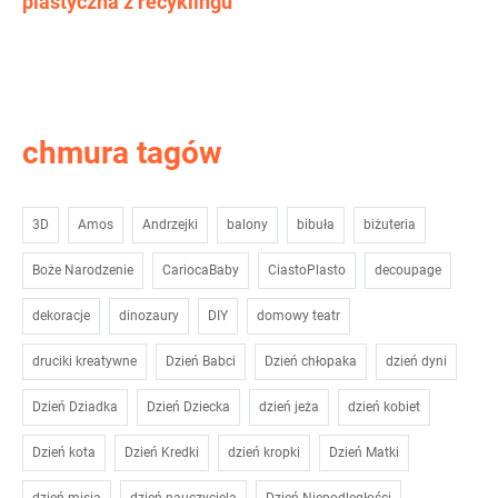
plastyczna z recyklingu
chmura tagów
3D
Amos
Andrzejki
balony
bibuła
biżuteria
Boże Narodzenie
CariocaBaby
CiastoPlasto
decoupage
dekoracje
dinozaury
DIY
domowy teatr
druciki kreatywne
Dzień Babci
Dzień chłopaka
dzień dyni
Dzień Dziadka
Dzień Dziecka
dzień jeża
dzień kobiet
Dzień kota
Dzień Kredki
dzień kropki
Dzień Matki
dzień misia
dzień nauczyciela
Dzień Niepodległości