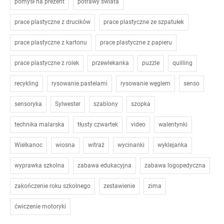
pomysł na prezent
potrawy świata
prace plastyczne z drucików
prace plastyczne ze szpatułek
prace plastyczne z kartonu
prace plastyczne z papieru
prace plastyczne z rolek
przewlekanka
puzzle
quilling
recykling
rysowanie pastelami
rysowanie węglem
senso
sensoryka
Sylwester
szablony
szopka
technika malarska
tłusty czwartek
video
walentynki
Wielkanoc
wiosna
witraż
wycinanki
wyklejanka
wyprawka szkolna
zabawa edukacyjna
zabawa logopedyczna
zakończenie roku szkolnego
zestawienie
zima
ćwiczenie motoryki