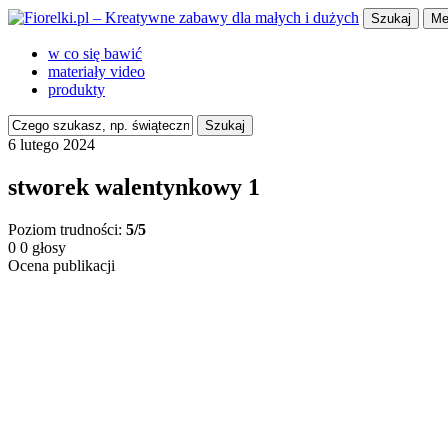
Szukaj
Me
w co się bawić
materiały video
produkty
Szukaj
6 lutego 2024
stworek walentynkowy 1
Poziom trudności:
5/5
0
0
głosy
Ocena publikacji