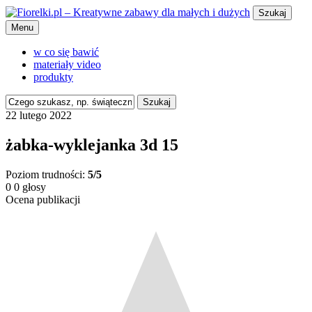
Szukaj
Menu
w co się bawić
materiały video
produkty
Szukaj
22 lutego 2022
żabka-wyklejanka 3d 15
Poziom trudności:
5/5
0
0
głosy
Ocena publikacji