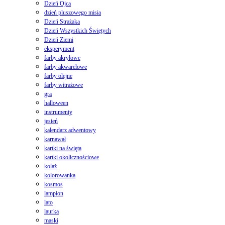
Dzień Ojca
dzień pluszowego misia
Dzień Strażaka
Dzień Wszystkich Świętych
Dzień Ziemi
eksperyment
farby akrylowe
farby akwarelowe
farby olejne
farby witrażowe
gra
halloween
instrumenty
jesień
kalendarz adwentowy
karnawał
kartki na święta
kartki okolicznościowe
kolaż
kolorowanka
kosmos
lampion
lato
laurka
maski