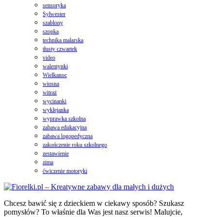
sensoryka
Sylwester
szablony
szopka
technika malarska
tłusty czwartek
video
walentynki
Wielkanoc
wiosna
witraż
wycinanki
wyklejanka
wyprawka szkolna
zabawa edukacyjna
zabawa logopedyczna
zakończenie roku szkolnego
zestawienie
zima
ćwiczenie motoryki
Chcesz bawić się z dzieckiem w ciekawy sposób? Szukasz
pomysłów? To właśnie dla Was jest nasz serwis! Malujcie,