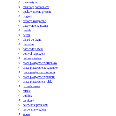
matematyka
materiały pomocnicze
opakowanie na prezent
origami
ozdoby świąteczne
pasowanie na ucznia
pastele
pejzaż
pisaki do tkanin
plastelina
podwodny świat
pomysł na prezent
potrawy świata
prace plastyczne z drucików
prace plastyczne ze szpatułek
prace plastyczne z kartonu
prace plastyczne z papieru
prace plastyczne z rolek
przewlekanka
puzzle
quilling
recykling
rysowanie pastelami
rysowanie węglem
senso