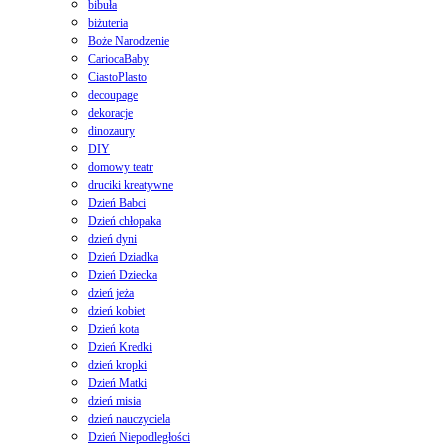
bibuła
biżuteria
Boże Narodzenie
CariocaBaby
CiastoPlasto
decoupage
dekoracje
dinozaury
DIY
domowy teatr
druciki kreatywne
Dzień Babci
Dzień chłopaka
dzień dyni
Dzień Dziadka
Dzień Dziecka
dzień jeża
dzień kobiet
Dzień kota
Dzień Kredki
dzień kropki
Dzień Matki
dzień misia
dzień nauczyciela
Dzień Niepodległości