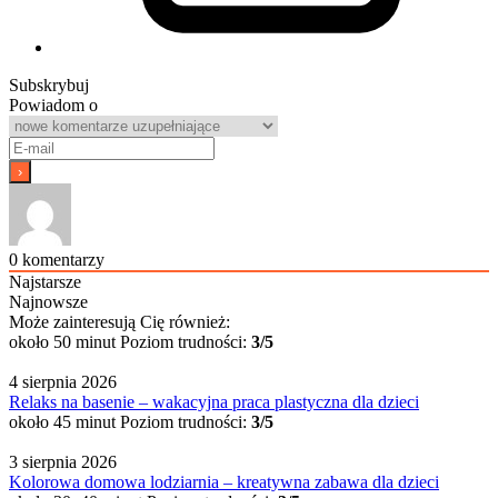
Subskrybuj
Powiadom o
0
komentarzy
Najstarsze
Najnowsze
Może zainteresują Cię również:
około 50 minut
Poziom trudności:
3/5
4 sierpnia 2026
Relaks na basenie – wakacyjna praca plastyczna dla dzieci
około 45 minut
Poziom trudności:
3/5
3 sierpnia 2026
Kolorowa domowa lodziarnia – kreatywna zabawa dla dzieci