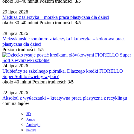
około 30–40 minut
Poziom trudności:
3/5
29 lipca 2026
Meduza z talerzyka – morska praca plastyczna dla dzieci
około 30–40 minut
Poziom trudności:
3/5
28 lipca 2026
Meksykańskie sombrero z talerzyka i kubeczka – kolorowa praca
plastyczna dla dzieci
Poziom trudności:
1/5
24 lipca 2026
Ulubieńcy ze szkolnego piórnika. Dlaczego kredki FIORELLO
Super Soft to świetny wybór?
około 40 minut
Poziom trudności:
3/5
22 lipca 2026
Aksolotl z wytłaczanki – kreatywna praca plastyczna z recyklingu
chmura tagów
3D
Amos
Andrzejki
balony