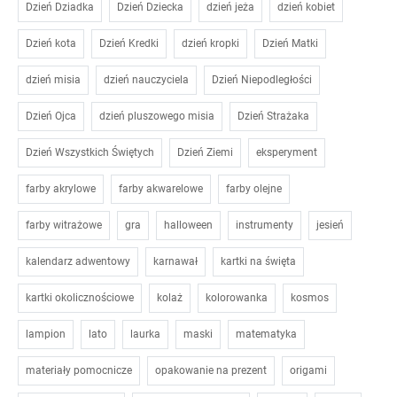
Dzień Dziadka
Dzień Dziecka
dzień jeża
dzień kobiet
Dzień kota
Dzień Kredki
dzień kropki
Dzień Matki
dzień misia
dzień nauczyciela
Dzień Niepodległości
Dzień Ojca
dzień pluszowego misia
Dzień Strażaka
Dzień Wszystkich Świętych
Dzień Ziemi
eksperyment
farby akrylowe
farby akwarelowe
farby olejne
farby witrażowe
gra
halloween
instrumenty
jesień
kalendarz adwentowy
karnawał
kartki na święta
kartki okolicznościowe
kolaż
kolorowanka
kosmos
lampion
lato
laurka
maski
matematyka
materiały pomocnicze
opakowanie na prezent
origami