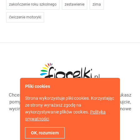
zakończenie roku szkolnego
zestawienie
zima
ćwiczenie motoryki
Pliki cookies
Chcesz bawić się z dzieckiem w ciekawy sposób? Szukasz
Strona wykorzystuje pliki cookies. Korzystając
pomysłów? To właśnie dla Was jest nasz serwis! Malujcie,
ze strony wyrażasz zgodę na
wycinajcie, ozdabiajcie, rysujcie, twórzcie; co tydzień nowe
wykorzystywanie plików cookies.
Polityka
opisy zabaw plastycznych.
prywatności
Copyright © 2021. Wszelkie prawa zastrzeżone.
OK, rozumiem