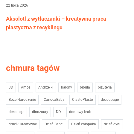
22 lipca 2026
Aksolotl z wytłaczanki – kreatywna praca
plastyczna z recyklingu
chmura tagów
3D
Amos
Andrzejki
balony
bibuła
biżuteria
Boże Narodzenie
CariocaBaby
CiastoPlasto
decoupage
dekoracje
dinozaury
DIY
domowy teatr
druciki kreatywne
Dzień Babci
Dzień chłopaka
dzień dyni