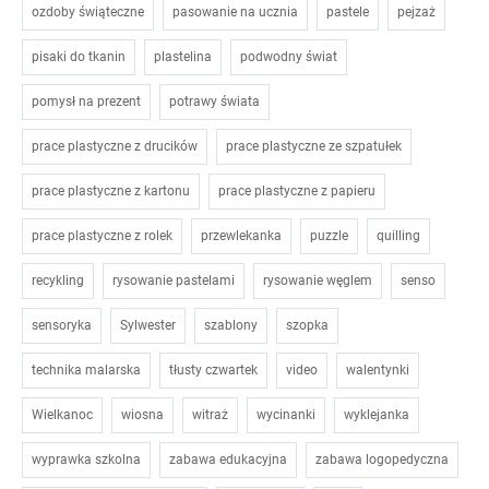
ozdoby świąteczne
pasowanie na ucznia
pastele
pejzaż
pisaki do tkanin
plastelina
podwodny świat
pomysł na prezent
potrawy świata
prace plastyczne z drucików
prace plastyczne ze szpatułek
prace plastyczne z kartonu
prace plastyczne z papieru
prace plastyczne z rolek
przewlekanka
puzzle
quilling
recykling
rysowanie pastelami
rysowanie węglem
senso
sensoryka
Sylwester
szablony
szopka
technika malarska
tłusty czwartek
video
walentynki
Wielkanoc
wiosna
witraż
wycinanki
wyklejanka
wyprawka szkolna
zabawa edukacyjna
zabawa logopedyczna