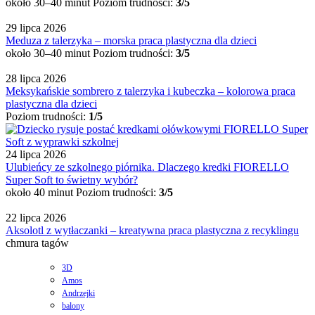
około 30–40 minut
Poziom trudności:
3/5
29 lipca 2026
Meduza z talerzyka – morska praca plastyczna dla dzieci
około 30–40 minut
Poziom trudności:
3/5
28 lipca 2026
Meksykańskie sombrero z talerzyka i kubeczka – kolorowa praca
plastyczna dla dzieci
Poziom trudności:
1/5
24 lipca 2026
Ulubieńcy ze szkolnego piórnika. Dlaczego kredki FIORELLO
Super Soft to świetny wybór?
około 40 minut
Poziom trudności:
3/5
22 lipca 2026
Aksolotl z wytłaczanki – kreatywna praca plastyczna z recyklingu
chmura tagów
3D
Amos
Andrzejki
balony