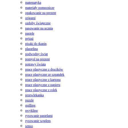
matematyka
materiały pomocnicze
opakowanie na prezent
origami
ozdoby świąteczne
pasowanie na ucznia
pastele
pejzaż
pisaki do tkanin
plastelina
podwodny świat
pomysł na prezent
potrawy świata
prace plastyczne z drucików
prace plastyczne ze szpatułek
prace plastyczne z kartonu
prace plastyczne z papieru
prace plastyczne z rolek
przewlekanka
puzzle
quilling
recykling
rysowanie pastelami
rysowanie węglem
senso