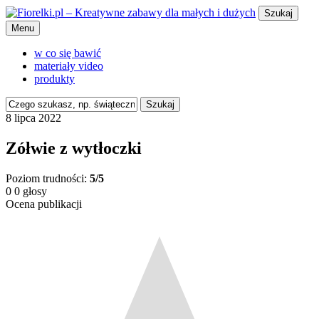
Szukaj
Menu
w co się bawić
materiały video
produkty
Szukaj
8 lipca 2022
Zółwie z wytłoczki
Poziom trudności:
5/5
0
0
głosy
Ocena publikacji