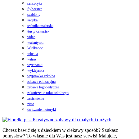
sensoryka
Sylwester
szablony
szopka
technika malarska
tłusty czwartek
video
walentynki
Wielkanoc
wiosna
witraż
wycinanki
wyklejanka
wyprawka szkolna
zabawa edukacyjna
zabawa logopedyczna
zakończenie roku szkolnego
zestawienie
zima
ćwiczenie motoryki
Chcesz bawić się z dzieckiem w ciekawy sposób? Szukasz
pomysłów? To właśnie dla Was jest nasz serwis! Malujcie,