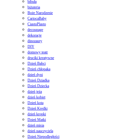
bibuła
biżuteria
Boże Narodzenie
CariocaBaby
CiastoPlasto
decoupage
dekoracje
dinozaury
DIY
domowy teatr
druciki kreatywne
Dzień Babci
Dzień chłopaka
dzień dyni
Dzień Dziadka
Dzień Dziecka
dzień jeża
dzień kobiet
Dzień kota
Dzień Kredki
dzień kropki
Dzień Matki
dzień misia
dzień nauczyciela
Dzień Niepodległości