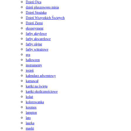
Dzień Ojca
dzień pluszowego misia
Dzień Strażaka
Dzień Wszystkich Świętych
Dzień Ziemi
eksperyment
farby akrylowe
farby akwarelowe
farby olejne
farby witrażowe
gra
halloween
instrumenty
jesień
kalendarz adwentowy
karnawał
kartki na święta
kartki okolicznościowe
kolaż
kolorowanka
kosmos
lampion
lato
laurka
maski