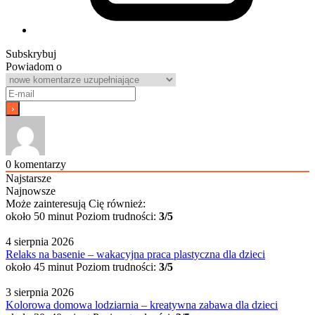
Subskrybuj
Powiadom o
0
komentarzy
Najstarsze
Najnowsze
Może zainteresują Cię również:
około 50 minut
Poziom trudności:
3/5
4 sierpnia 2026
Relaks na basenie – wakacyjna praca plastyczna dla dzieci
około 45 minut
Poziom trudności:
3/5
3 sierpnia 2026
Kolorowa domowa lodziarnia – kreatywna zabawa dla dzieci