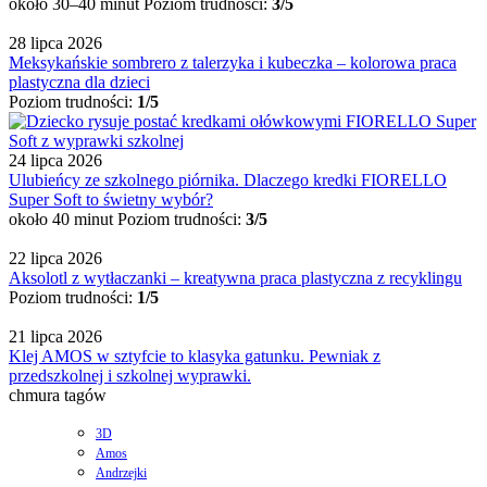
około 30–40 minut
Poziom trudności:
3/5
28 lipca 2026
Meksykańskie sombrero z talerzyka i kubeczka – kolorowa praca
plastyczna dla dzieci
Poziom trudności:
1/5
24 lipca 2026
Ulubieńcy ze szkolnego piórnika. Dlaczego kredki FIORELLO
Super Soft to świetny wybór?
około 40 minut
Poziom trudności:
3/5
22 lipca 2026
Aksolotl z wytłaczanki – kreatywna praca plastyczna z recyklingu
Poziom trudności:
1/5
21 lipca 2026
Klej AMOS w sztyfcie to klasyka gatunku. Pewniak z
przedszkolnej i szkolnej wyprawki.
chmura tagów
3D
Amos
Andrzejki