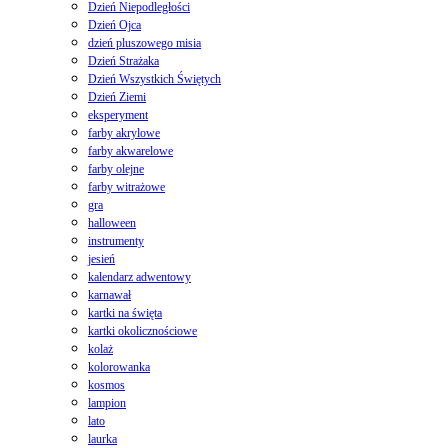
Dzień Niepodległości
Dzień Ojca
dzień pluszowego misia
Dzień Strażaka
Dzień Wszystkich Świętych
Dzień Ziemi
eksperyment
farby akrylowe
farby akwarelowe
farby olejne
farby witrażowe
gra
halloween
instrumenty
jesień
kalendarz adwentowy
karnawał
kartki na święta
kartki okolicznościowe
kolaż
kolorowanka
kosmos
lampion
lato
laurka