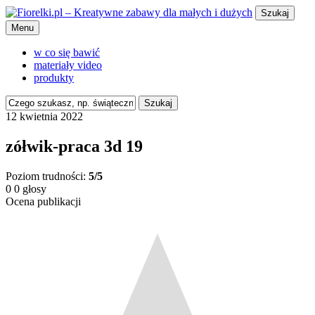
Szukaj
Menu
w co się bawić
materiały video
produkty
Szukaj
12 kwietnia 2022
zółwik-praca 3d 19
Poziom trudności:
5/5
0
0
głosy
Ocena publikacji