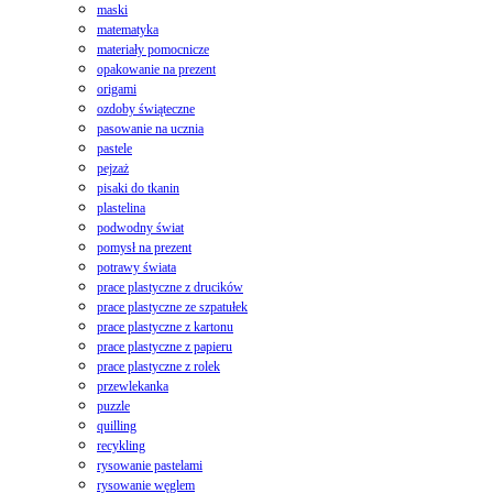
maski
matematyka
materiały pomocnicze
opakowanie na prezent
origami
ozdoby świąteczne
pasowanie na ucznia
pastele
pejzaż
pisaki do tkanin
plastelina
podwodny świat
pomysł na prezent
potrawy świata
prace plastyczne z drucików
prace plastyczne ze szpatułek
prace plastyczne z kartonu
prace plastyczne z papieru
prace plastyczne z rolek
przewlekanka
puzzle
quilling
recykling
rysowanie pastelami
rysowanie węglem