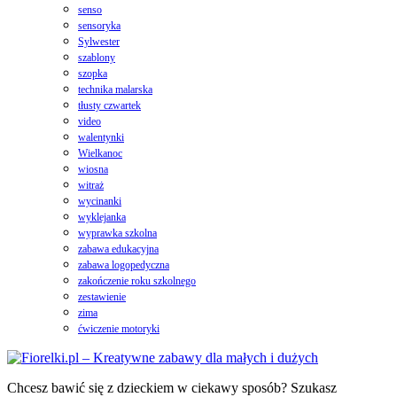
senso
sensoryka
Sylwester
szablony
szopka
technika malarska
tłusty czwartek
video
walentynki
Wielkanoc
wiosna
witraż
wycinanki
wyklejanka
wyprawka szkolna
zabawa edukacyjna
zabawa logopedyczna
zakończenie roku szkolnego
zestawienie
zima
ćwiczenie motoryki
Chcesz bawić się z dzieckiem w ciekawy sposób? Szukasz