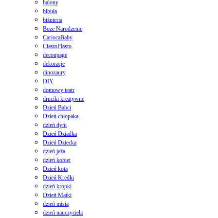
balony
bibuła
biżuteria
Boże Narodzenie
CariocaBaby
CiastoPlasto
decoupage
dekoracje
dinozaury
DIY
domowy teatr
druciki kreatywne
Dzień Babci
Dzień chłopaka
dzień dyni
Dzień Dziadka
Dzień Dziecka
dzień jeża
dzień kobiet
Dzień kota
Dzień Kredki
dzień kropki
Dzień Matki
dzień misia
dzień nauczyciela