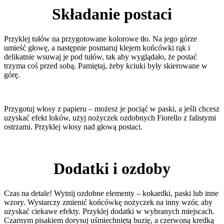
Składanie postaci
Przyklej tułów na przygotowane kolorowe tło. Na jego górze
umieść głowę, a następnie posmaruj klejem końcówki rąk i
delikatnie wsuwaj je pod tułów, tak aby wyglądało, że postać
trzyma coś przed sobą. Pamiętaj, żeby kciuki były skierowane w
górę.
Przygotuj włosy z papieru – możesz je pociąć w paski, a jeśli chcesz
uzyskać efekt loków, użyj nożyczek ozdobnych Fiorello z falistymi
ostrzami. Przyklej włosy nad głową postaci.
Dodatki i ozdoby
Czas na detale! Wytnij ozdobne elementy – kokardki, paski lub inne
wzory. Wystarczy zmienić końcówkę nożyczek na inny wzór, aby
uzyskać ciekawe efekty. Przyklej dodatki w wybranych miejscach.
Czarnym pisakiem dorysuj uśmiechniętą buzię, a czerwoną kredką