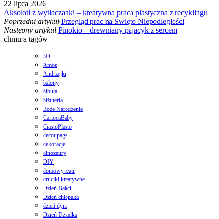
22 lipca 2026
Aksolotl z wytłaczanki – kreatywna praca plastyczna z recyklingu
Poprzedni artykuł
Przegląd prac na Święto Niepodległości
Następny artykuł
Pinokio – drewniany pajacyk z sercem
chmura tagów
3D
Amos
Andrzejki
balony
bibuła
biżuteria
Boże Narodzenie
CariocaBaby
CiastoPlasto
decoupage
dekoracje
dinozaury
DIY
domowy teatr
druciki kreatywne
Dzień Babci
Dzień chłopaka
dzień dyni
Dzień Dziadka