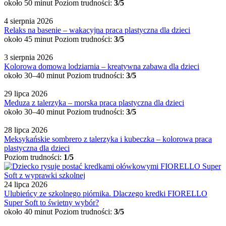
około 50 minut
Poziom trudności:
3/5
4 sierpnia 2026
Relaks na basenie – wakacyjna praca plastyczna dla dzieci
około 45 minut
Poziom trudności:
3/5
3 sierpnia 2026
Kolorowa domowa lodziarnia – kreatywna zabawa dla dzieci
około 30–40 minut
Poziom trudności:
3/5
29 lipca 2026
Meduza z talerzyka – morska praca plastyczna dla dzieci
około 30–40 minut
Poziom trudności:
3/5
28 lipca 2026
Meksykańskie sombrero z talerzyka i kubeczka – kolorowa praca
plastyczna dla dzieci
Poziom trudności:
1/5
24 lipca 2026
Ulubieńcy ze szkolnego piórnika. Dlaczego kredki FIORELLO
Super Soft to świetny wybór?
około 40 minut
Poziom trudności:
3/5