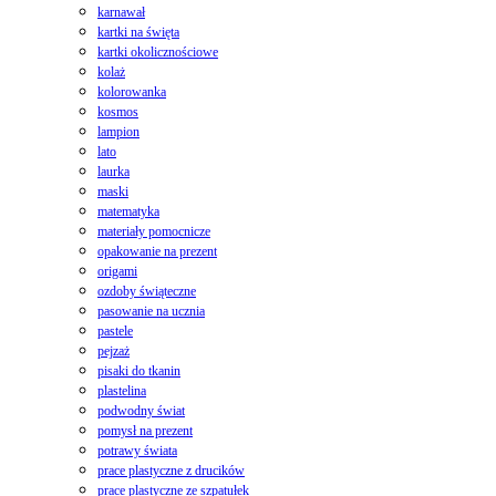
karnawał
kartki na święta
kartki okolicznościowe
kolaż
kolorowanka
kosmos
lampion
lato
laurka
maski
matematyka
materiały pomocnicze
opakowanie na prezent
origami
ozdoby świąteczne
pasowanie na ucznia
pastele
pejzaż
pisaki do tkanin
plastelina
podwodny świat
pomysł na prezent
potrawy świata
prace plastyczne z drucików
prace plastyczne ze szpatułek