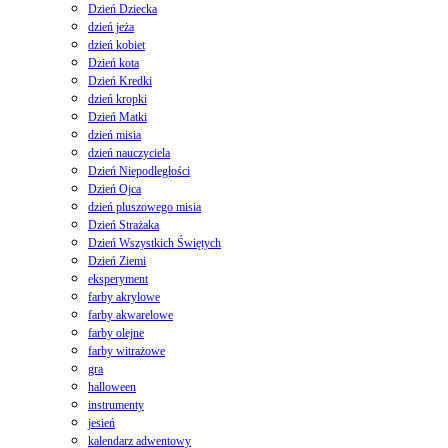
Dzień Dziecka
dzień jeża
dzień kobiet
Dzień kota
Dzień Kredki
dzień kropki
Dzień Matki
dzień misia
dzień nauczyciela
Dzień Niepodległości
Dzień Ojca
dzień pluszowego misia
Dzień Strażaka
Dzień Wszystkich Świętych
Dzień Ziemi
eksperyment
farby akrylowe
farby akwarelowe
farby olejne
farby witrażowe
gra
halloween
instrumenty
jesień
kalendarz adwentowy