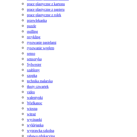
prace plastyczne z kartonu
prace plastyczne z papieru
prace plastyczne z rolek
przewlekanka
puzzle
quilling
recykling
rysowanie pastelami
rysowanie węglem
senso
sensoryka
Sylwester
szablony
szopka
technika malarska
tłusty czwartek
video
walentynki
Wielkanoc
wiosna
witraż
wycinanki
wyklejanka
wyprawka szkolna
zabawa edukacyjna