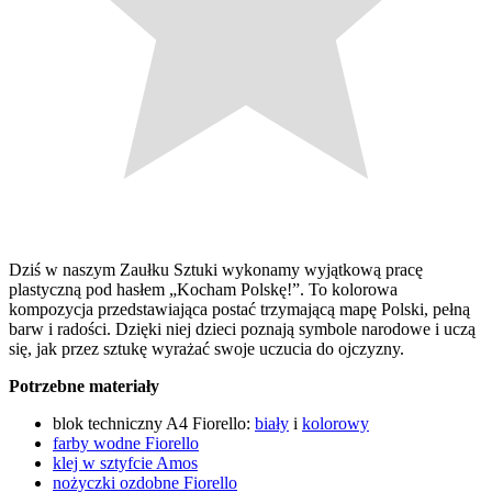
Dziś w naszym Zaułku Sztuki wykonamy wyjątkową pracę
plastyczną pod hasłem „Kocham Polskę!”. To kolorowa
kompozycja przedstawiająca postać trzymającą mapę Polski, pełną
barw i radości. Dzięki niej dzieci poznają symbole narodowe i uczą
się, jak przez sztukę wyrażać swoje uczucia do ojczyzny.
Potrzebne materiały
blok techniczny A4 Fiorello:
biały
i
kolorowy
farby wodne Fiorello
klej w sztyfcie Amos
nożyczki ozdobne Fiorello