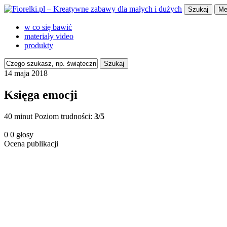
Szukaj
Me
w co się bawić
materiały video
produkty
Szukaj
14 maja 2018
Księga emocji
40 minut
Poziom trudności:
3/5
0
0
głosy
Ocena publikacji