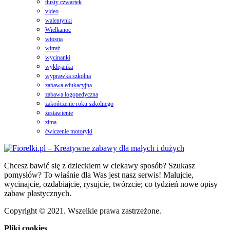
tłusty czwartek
video
walentynki
Wielkanoc
wiosna
witraż
wycinanki
wyklejanka
wyprawka szkolna
zabawa edukacyjna
zabawa logopedyczna
zakończenie roku szkolnego
zestawienie
zima
ćwiczenie motoryki
Chcesz bawić się z dzieckiem w ciekawy sposób? Szukasz
pomysłów? To właśnie dla Was jest nasz serwis! Malujcie,
wycinajcie, ozdabiajcie, rysujcie, twórzcie; co tydzień nowe opisy
zabaw plastycznych.
Copyright © 2021. Wszelkie prawa zastrzeżone.
Pliki cookies