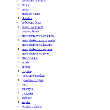
pasowanie na ucznia
pastele
pejzaż
pisaki do tkanin
plastelina
podwodny świat
pomysł na prezent
potrawy świata
prace plastyczne z drucików
prace plastyczne ze szpatułek
prace plastyczne z kartonu
prace plastyczne z papieru
prace plastyczne z rolek
przewlekanka
puzzle
quilling
recykling
rysowanie pastelami
rysowanie węglem
senso
sensoryka
Sylwester
szablony
szopka
technika malarska