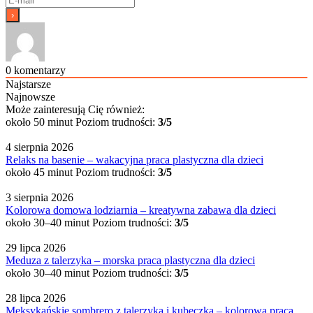
0
komentarzy
Najstarsze
Najnowsze
Może zainteresują Cię również:
około 50 minut
Poziom trudności:
3/5
4 sierpnia 2026
Relaks na basenie – wakacyjna praca plastyczna dla dzieci
około 45 minut
Poziom trudności:
3/5
3 sierpnia 2026
Kolorowa domowa lodziarnia – kreatywna zabawa dla dzieci
około 30–40 minut
Poziom trudności:
3/5
29 lipca 2026
Meduza z talerzyka – morska praca plastyczna dla dzieci
około 30–40 minut
Poziom trudności:
3/5
28 lipca 2026
Meksykańskie sombrero z talerzyka i kubeczka – kolorowa praca