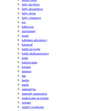
farby akrylowe
farby akwarelowe
farby olejne
farby witrażowe
gra
halloween
instrumenty
jesień
kalendarz adwentowy
karnawał
kartki na święta
kartki okolicznościowe
kolaż
kolorowanka
kosmos
lampion
lato
laurka
maski
matematyka
materiały pomocnicze
opakowanie na prezent
origami
ozdoby świąteczne