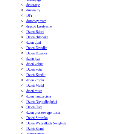
dekoracje
dinozaury
DIY
domowy teatr
druciki kreatywne
Dzień Babci
Dzień chłopaka
dzień dyni
Dzień Dziadka
Dzień Dziecka
dzień jeża
dzień kobiet
Dzień kota
Dzień Kredki
dzień kropki
Dzień Matki
dzień misia
dzień nauczyciela
Dzień Niepodległości
Dzień Ojca
dzień pluszowego misia
Dzień Strażaka
Dzień Wszystkich Świętych
Dzień Ziemi
eksperyment