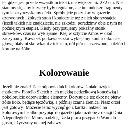
te, gdzie jest przede wszystkim tekst), nie większe niż 2×2 cm. Nie
staramy się, aby kształty były regularne, ale im mniejsze fragmenty
tym lepszy uzyskamy efekt. Spróbujcie poszukać w gazecie
czerwonych i żółtych stron i koniecznie też z nich skorzystajcie
(jeżeli takich nie znajdziecie, nie szkodzi, poradzimy obie z tym na
późniejszym etapie). Kiedy przygotujemy pokaźny stosik
skrawków, czas na wyklejanie! Klej w sztyfcie Amos w dłoń i
zaczynamy. Kawałek po kawałeczku wyklejamy kontur orła: całą
głowę białymi skrawkami z tekstem, dół piór na czerwono, a dziób i
koronę na żółto.
Kolorowanie
Jeżeli nie znaleźliście odpowiednich kolorów, śmiało użyjcie
markerów Fiorello Sketch z ich miękką pędzelkową końcówką i
pokolorujcie odpowiednie elementy. Dorysujcie też oko: najpierw
żółte koło, będące tęczówką, a później czarna źrenica. Nasz orzeł
jest gotowy! Możecie teraz wyciąć go z kartki i nakleić na
kolorowym tle albo przypiąć do gazetki jako ozdobę z okazji Dnia
Niepodległości. Mamy nadzieję, że ta praca przypadła Wam do
gustu, i życzymy udanej zabawy.