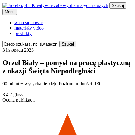
Szukaj
Menu
w co się bawić
materiały video
produkty
Szukaj
3 listopada 2023
Orzeł Biały – pomysł na pracę plastyczną
z okazji Święta Niepodległości
60 minut + wysychanie kleju
Poziom trudności:
1/5
3.4
7
głosy
Ocena publikacji