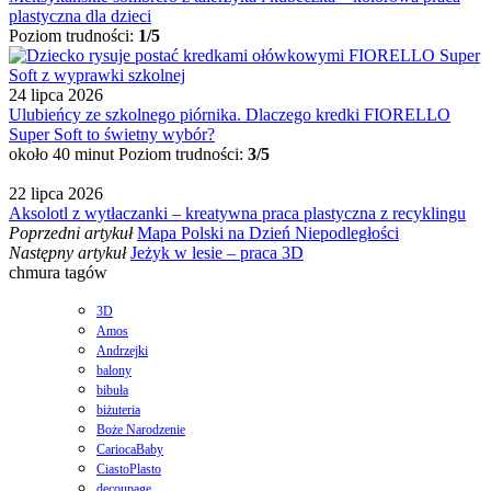
plastyczna dla dzieci
Poziom trudności:
1/5
24 lipca 2026
Ulubieńcy ze szkolnego piórnika. Dlaczego kredki FIORELLO
Super Soft to świetny wybór?
około 40 minut
Poziom trudności:
3/5
22 lipca 2026
Aksolotl z wytłaczanki – kreatywna praca plastyczna z recyklingu
Poprzedni artykuł
Mapa Polski na Dzień Niepodległości
Następny artykuł
Jeżyk w lesie – praca 3D
chmura tagów
3D
Amos
Andrzejki
balony
bibuła
biżuteria
Boże Narodzenie
CariocaBaby
CiastoPlasto
decoupage