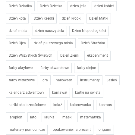
Dzień Dziadka
Dzień Dziecka
dzień jeża
dzień kobiet
Dzień kota
Dzień Kredki
dzień kropki
Dzień Matki
dzień misia
dzień nauczyciela
Dzień Niepodległości
Dzień Ojca
dzień pluszowego misia
Dzień Strażaka
Dzień Wszystkich Świętych
Dzień Ziemi
eksperyment
farby akrylowe
farby akwarelowe
farby olejne
farby witrażowe
gra
halloween
instrumenty
jesień
kalendarz adwentowy
karnawał
kartki na święta
kartki okolicznościowe
kolaż
kolorowanka
kosmos
lampion
lato
laurka
maski
matematyka
materiały pomocnicze
opakowanie na prezent
origami