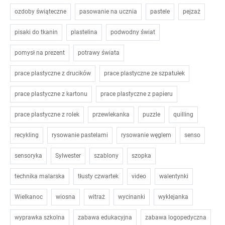
ozdoby świąteczne
pasowanie na ucznia
pastele
pejzaż
pisaki do tkanin
plastelina
podwodny świat
pomysł na prezent
potrawy świata
prace plastyczne z drucików
prace plastyczne ze szpatułek
prace plastyczne z kartonu
prace plastyczne z papieru
prace plastyczne z rolek
przewlekanka
puzzle
quilling
recykling
rysowanie pastelami
rysowanie węglem
senso
sensoryka
Sylwester
szablony
szopka
technika malarska
tłusty czwartek
video
walentynki
Wielkanoc
wiosna
witraż
wycinanki
wyklejanka
wyprawka szkolna
zabawa edukacyjna
zabawa logopedyczna