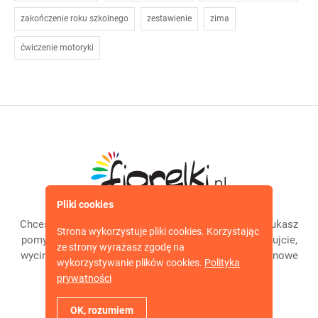
zakończenie roku szkolnego
zestawienie
zima
ćwiczenie motoryki
Pliki cookies
Chcesz bawić się z dzieckiem w ciekawy sposób? Szukasz
Strona wykorzystuje pliki cookies. Korzystając
pomysłów? To właśnie dla Was jest nasz serwis! Malujcie,
ze strony wyrażasz zgodę na
wycinajcie, ozdabiajcie, rysujcie, twórzcie; co tydzień nowe
wykorzystywanie plików cookies.
Polityka
opisy zabaw plastycznych.
prywatności
Copyright © 2021. Wszelkie prawa zastrzeżone.
OK, rozumiem