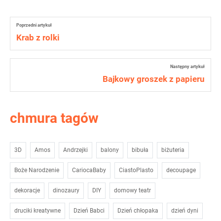
Poprzedni artykuł
Krab z rolki
Następny artykuł
Bajkowy groszek z papieru
chmura tagów
3D
Amos
Andrzejki
balony
bibuła
biżuteria
Boże Narodzenie
CariocaBaby
CiastoPlasto
decoupage
dekoracje
dinozaury
DIY
domowy teatr
druciki kreatywne
Dzień Babci
Dzień chłopaka
dzień dyni