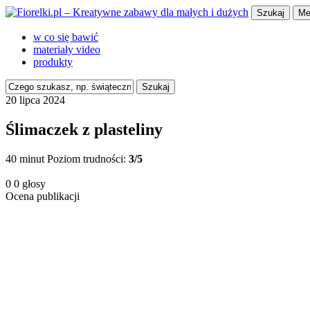
Szukaj
Me
w co się bawić
materiały video
produkty
Szukaj
20 lipca 2024
Ślimaczek z plasteliny
40 minut
Poziom trudności:
3/5
0
0
głosy
Ocena publikacji