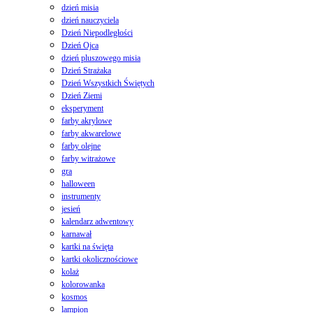
dzień misia
dzień nauczyciela
Dzień Niepodległości
Dzień Ojca
dzień pluszowego misia
Dzień Strażaka
Dzień Wszystkich Świętych
Dzień Ziemi
eksperyment
farby akrylowe
farby akwarelowe
farby olejne
farby witrażowe
gra
halloween
instrumenty
jesień
kalendarz adwentowy
karnawał
kartki na święta
kartki okolicznościowe
kolaż
kolorowanka
kosmos
lampion