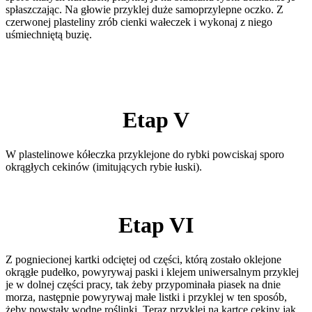
spłaszczając. Na głowie przyklej duże samoprzylepne oczko. Z
czerwonej plasteliny zrób cienki wałeczek i wykonaj z niego
uśmiechniętą buzię.
Etap V
W plastelinowe kółeczka przyklejone do rybki powciskaj sporo
okrągłych cekinów (imitujących rybie łuski).
Etap VI
Z pogniecionej kartki odciętej od części, którą zostało oklejone
okrągłe pudełko, powyrywaj paski i klejem uniwersalnym przyklej
je w dolnej części pracy, tak żeby przypominała piasek na dnie
morza, następnie powyrywaj małe listki i przyklej w ten sposób,
żeby powstały wodne roślinki. Teraz przyklej na kartce cekiny jak