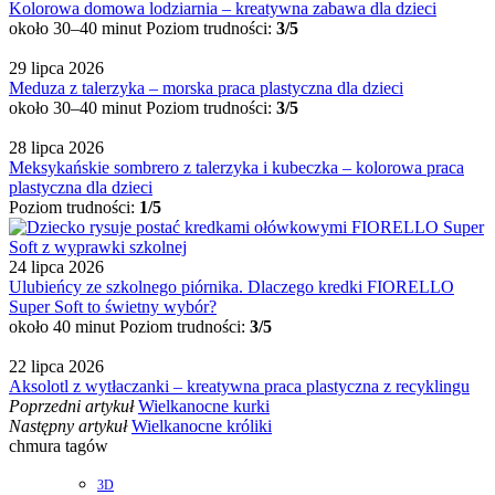
Kolorowa domowa lodziarnia – kreatywna zabawa dla dzieci
około 30–40 minut
Poziom trudności:
3/5
29 lipca 2026
Meduza z talerzyka – morska praca plastyczna dla dzieci
około 30–40 minut
Poziom trudności:
3/5
28 lipca 2026
Meksykańskie sombrero z talerzyka i kubeczka – kolorowa praca
plastyczna dla dzieci
Poziom trudności:
1/5
24 lipca 2026
Ulubieńcy ze szkolnego piórnika. Dlaczego kredki FIORELLO
Super Soft to świetny wybór?
około 40 minut
Poziom trudności:
3/5
22 lipca 2026
Aksolotl z wytłaczanki – kreatywna praca plastyczna z recyklingu
Poprzedni artykuł
Wielkanocne kurki
Następny artykuł
Wielkanocne króliki
chmura tagów
3D