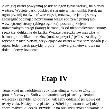
Z drugiej kartki powycinaj paski: na ogon rybki szerszy, na płetwy
węższe. Wycięte paski poskładaj staranie w harmonijki. Pasek na
ogon przetnij na dwie równe części, możesz je z jednej strony
zaokrąglić odcinając nożyczkami brzegi (od zewnętrznej lub
wewnętrznej strony rybiego ogonka), posmaruj klejem
uniwersalnym brzegi (kanty) harmonijek od niepomalowanej strony
i przyklej delikatnie do kartki. Węższe paseczki również złóż w
harmonijki, delikatnie rozłóż (możesz przyciąć jeśli są za długie) i
wykonaj z nich płetwy, przyklejając do kartki w taki sam sposób jak
ogon. Jeden pasek przyklej u góry – płetwa grzbietowa, dwa na
dole – płetwy brzuszne.
Etap IV
Teraz kolej na ozdobienie rybki plasteliną w kolorze żółtym i
pomarańczowym. Zrób z pomarańczowej plasteliny cieniutki
wałeczek i przyklej go do rybki, tak żeby oddzielić jej głowę od
reszty ciała. Następnie z plasteliny żółtej i pomarańczowej ulep
sporo małych kuleczek, przyklej je na brzuszku rybki delikatnie je