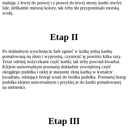
malując z lewej do prawej i z prawej do lewej strony kartki stwórz
fale, delikatnie mieszaj kolory, tak żeby tło przypominało morską
wodę.
Etap II
Po dokładnym wyschnięciu farb zgnieć w kulkę jedną kartkę
pomalowaną na złoto i wyprostuj, czynność tę powtórz kilka razy.
Teraz odetnij nożyczkami część kartki, tak żeby powstał kwadrat.
Klejem uniwersalnym posmaruj dokładnie zewnętrzną część
okrągłego pudełka i oklej je starannie złotą kartką w kształcie
kwadratu, odstające brzegi wsuń do środka pudełka. Posmaruj brzeg
pudełka klejem uniwersalnym i przyklej je do kartki pomalowanej
na niebiesko.
Etap III