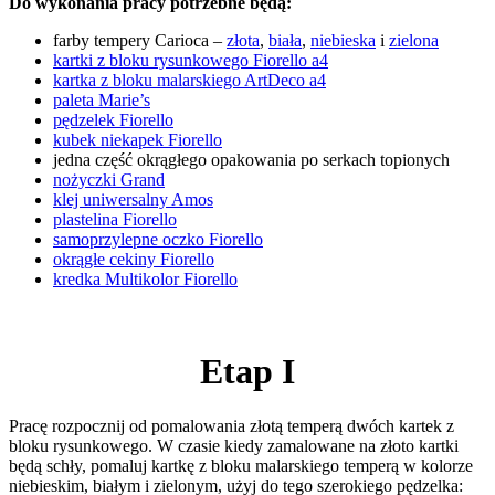
Do wykonania pracy potrzebne będą:
farby tempery Carioca –
złota
,
biała
,
niebieska
i
zielona
kartki z bloku rysunkowego Fiorello a4
kartka z bloku malarskiego ArtDeco a4
paleta Marie’s
pędzelek Fiorello
kubek niekapek Fiorello
jedna część okrągłego opakowania po serkach topionych
nożyczki Grand
klej uniwersalny Amos
plastelina Fiorello
samoprzylepne oczko Fiorello
okrągłe cekiny Fiorello
kredka Multikolor Fiorello
Etap I
Pracę rozpocznij od pomalowania złotą temperą dwóch kartek z
bloku rysunkowego. W czasie kiedy zamalowane na złoto kartki
będą schły, pomaluj kartkę z bloku malarskiego temperą w kolorze
niebieskim, białym i zielonym, użyj do tego szerokiego pędzelka: