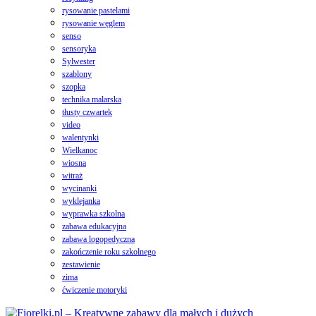
rysowanie pastelami
rysowanie węglem
senso
sensoryka
Sylwester
szablony
szopka
technika malarska
tłusty czwartek
video
walentynki
Wielkanoc
wiosna
witraż
wycinanki
wyklejanka
wyprawka szkolna
zabawa edukacyjna
zabawa logopedyczna
zakończenie roku szkolnego
zestawienie
zima
ćwiczenie motoryki