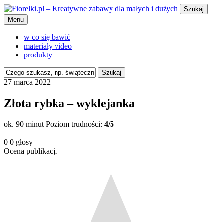
Szukaj
Menu
w co się bawić
materiały video
produkty
Szukaj
27 marca 2022
Złota rybka – wyklejanka
ok. 90 minut
Poziom trudności:
4/5
0
0
głosy
Ocena publikacji