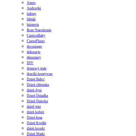
Amos
Andrzejki
balony
bibuła
biżuteria
Boże Narodzenie
CariocaBaby
CiastoPlasto
decoupage
dekoracje
dinozaury
DIY
domowy teatr
druciki kreatywne
Dzień Babci
Dzień chłopaka
dzień dyni
Dzień Dziadka
Dzień Dziecka
dzień jeża
dzień kobiet
Dzień kota
Dzień Kredki
dzień kropki
Dzień Matki