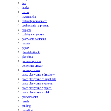
lato
laurka
maski
matematyka
materiały pomocnicze
opakowanie na prezent
origami
ozdoby świąteczne
pasowanie na ucznia
pastele
pejzaż
pisaki do tkanin
plastelina
podwodny świat
pomysł na prezent
potrawy świata
prace plastyczne z drucików
prace plastyczne ze szpatułek
prace plastyczne z kartonu
prace plastyczne z papieru
prace plastyczne z rolek
przewlekanka
puzzle
quilling
recykling