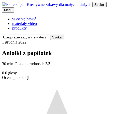
Szukaj
Menu
w co się bawić
materiały video
produkty
Szukaj
1 grudnia 2022
Aniołki z papilotek
30 min.
Poziom trudności:
2/5
0
0
głosy
Ocena publikacji