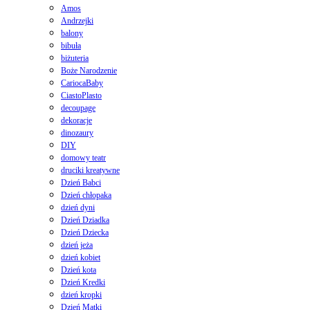
Amos
Andrzejki
balony
bibuła
biżuteria
Boże Narodzenie
CariocaBaby
CiastoPlasto
decoupage
dekoracje
dinozaury
DIY
domowy teatr
druciki kreatywne
Dzień Babci
Dzień chłopaka
dzień dyni
Dzień Dziadka
Dzień Dziecka
dzień jeża
dzień kobiet
Dzień kota
Dzień Kredki
dzień kropki
Dzień Matki