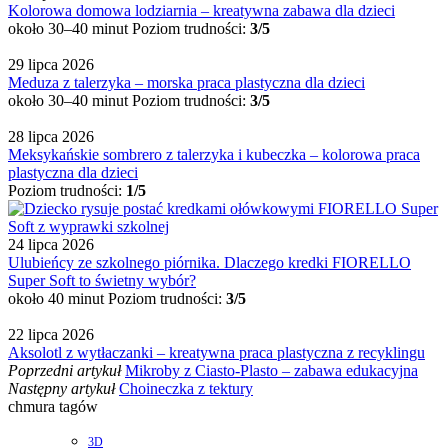
Kolorowa domowa lodziarnia – kreatywna zabawa dla dzieci
około 30–40 minut
Poziom trudności:
3/5
29 lipca 2026
Meduza z talerzyka – morska praca plastyczna dla dzieci
około 30–40 minut
Poziom trudności:
3/5
28 lipca 2026
Meksykańskie sombrero z talerzyka i kubeczka – kolorowa praca
plastyczna dla dzieci
Poziom trudności:
1/5
24 lipca 2026
Ulubieńcy ze szkolnego piórnika. Dlaczego kredki FIORELLO
Super Soft to świetny wybór?
około 40 minut
Poziom trudności:
3/5
22 lipca 2026
Aksolotl z wytłaczanki – kreatywna praca plastyczna z recyklingu
Poprzedni artykuł
Mikroby z Ciasto-Plasto – zabawa edukacyjna
Następny artykuł
Choineczka z tektury
chmura tagów
3D