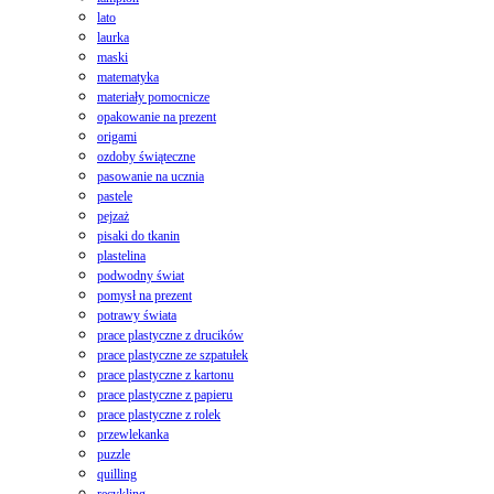
lato
laurka
maski
matematyka
materiały pomocnicze
opakowanie na prezent
origami
ozdoby świąteczne
pasowanie na ucznia
pastele
pejzaż
pisaki do tkanin
plastelina
podwodny świat
pomysł na prezent
potrawy świata
prace plastyczne z drucików
prace plastyczne ze szpatułek
prace plastyczne z kartonu
prace plastyczne z papieru
prace plastyczne z rolek
przewlekanka
puzzle
quilling
recykling