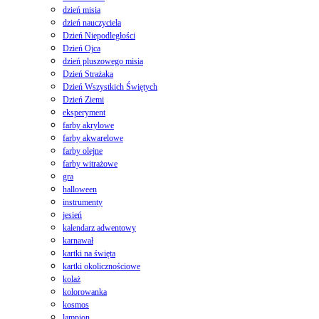
dzień misia
dzień nauczyciela
Dzień Niepodległości
Dzień Ojca
dzień pluszowego misia
Dzień Strażaka
Dzień Wszystkich Świętych
Dzień Ziemi
eksperyment
farby akrylowe
farby akwarelowe
farby olejne
farby witrażowe
gra
halloween
instrumenty
jesień
kalendarz adwentowy
karnawał
kartki na święta
kartki okolicznościowe
kolaż
kolorowanka
kosmos
lampion