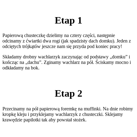
Etap 1
Papierową chusteczkę dzielimy na cztery części, następnie
odcinamy z ćwiartki dwa rogi (jak spadzisty dach domku). Jeden z
odciętych trójkątów jeszcze nam się przyda pod koniec pracy!
Składamy drobny wachlarzyk zaczynając od podstawy „domku” i
kończąc na „dachu”. Zginamy wachlarz na pół. Ściskamy mocno i
odkładamy na bok.
Etap 2
Przecinamy na pół papierową foremkę na muffinki. Na dnie robimy
kropkę kleju i przyklejamy wachlarzyk z chusteczki. Sklejamy
krawędzie papilotki tak aby powstał stożek.