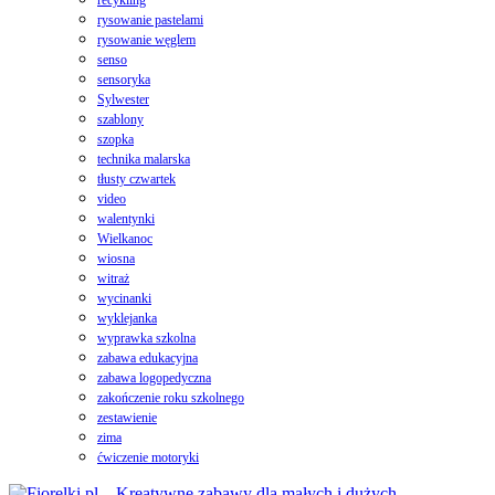
rysowanie pastelami
rysowanie węglem
senso
sensoryka
Sylwester
szablony
szopka
technika malarska
tłusty czwartek
video
walentynki
Wielkanoc
wiosna
witraż
wycinanki
wyklejanka
wyprawka szkolna
zabawa edukacyjna
zabawa logopedyczna
zakończenie roku szkolnego
zestawienie
zima
ćwiczenie motoryki