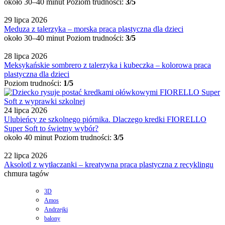
około 30–40 minut
Poziom trudności:
3/5
29 lipca 2026
Meduza z talerzyka – morska praca plastyczna dla dzieci
około 30–40 minut
Poziom trudności:
3/5
28 lipca 2026
Meksykańskie sombrero z talerzyka i kubeczka – kolorowa praca
plastyczna dla dzieci
Poziom trudności:
1/5
24 lipca 2026
Ulubieńcy ze szkolnego piórnika. Dlaczego kredki FIORELLO
Super Soft to świetny wybór?
około 40 minut
Poziom trudności:
3/5
22 lipca 2026
Aksolotl z wytłaczanki – kreatywna praca plastyczna z recyklingu
chmura tagów
3D
Amos
Andrzejki
balony