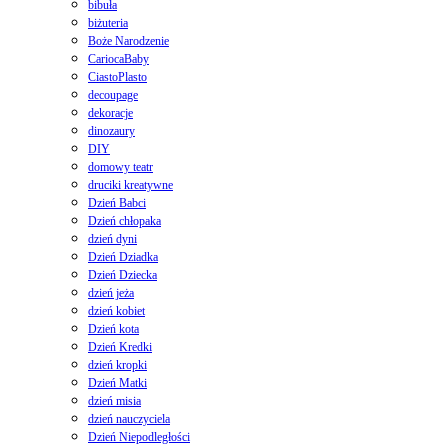
bibuła
biżuteria
Boże Narodzenie
CariocaBaby
CiastoPlasto
decoupage
dekoracje
dinozaury
DIY
domowy teatr
druciki kreatywne
Dzień Babci
Dzień chłopaka
dzień dyni
Dzień Dziadka
Dzień Dziecka
dzień jeża
dzień kobiet
Dzień kota
Dzień Kredki
dzień kropki
Dzień Matki
dzień misia
dzień nauczyciela
Dzień Niepodległości