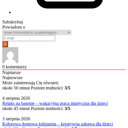
Subskrybuj
Powiadom o
0
komentarzy
Najstarsze
Najnowsze
Może zainteresują Cię również:
około 50 minut
Poziom trudności:
3/5
4 sierpnia 2026
Relaks na basenie – wakacyjna praca plastyczna dla dzieci
około 45 minut
Poziom trudności:
3/5
3 sierpnia 2026
Kolorowa domowa lodziarnia – kreatywna zabawa dla dzieci