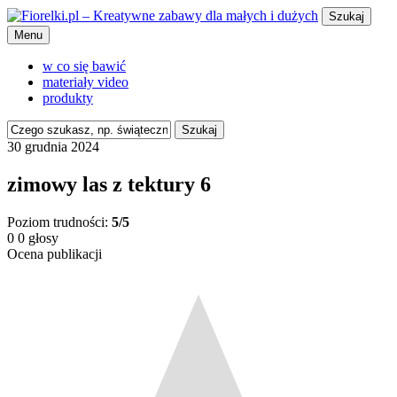
Szukaj
Menu
w co się bawić
materiały video
produkty
Szukaj
30 grudnia 2024
zimowy las z tektury 6
Poziom trudności:
5/5
0
0
głosy
Ocena publikacji