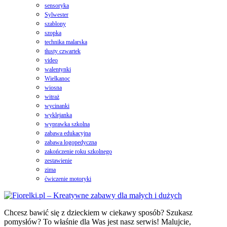
sensoryka
Sylwester
szablony
szopka
technika malarska
tłusty czwartek
video
walentynki
Wielkanoc
wiosna
witraż
wycinanki
wyklejanka
wyprawka szkolna
zabawa edukacyjna
zabawa logopedyczna
zakończenie roku szkolnego
zestawienie
zima
ćwiczenie motoryki
Chcesz bawić się z dzieckiem w ciekawy sposób? Szukasz
pomysłów? To właśnie dla Was jest nasz serwis! Malujcie,