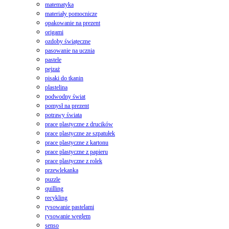
matematyka
materiały pomocnicze
opakowanie na prezent
origami
ozdoby świąteczne
pasowanie na ucznia
pastele
pejzaż
pisaki do tkanin
plastelina
podwodny świat
pomysł na prezent
potrawy świata
prace plastyczne z drucików
prace plastyczne ze szpatułek
prace plastyczne z kartonu
prace plastyczne z papieru
prace plastyczne z rolek
przewlekanka
puzzle
quilling
recykling
rysowanie pastelami
rysowanie węglem
senso