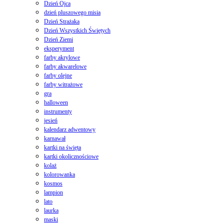
Dzień Ojca
dzień pluszowego misia
Dzień Strażaka
Dzień Wszystkich Świętych
Dzień Ziemi
eksperyment
farby akrylowe
farby akwarelowe
farby olejne
farby witrażowe
gra
halloween
instrumenty
jesień
kalendarz adwentowy
karnawał
kartki na święta
kartki okolicznościowe
kolaż
kolorowanka
kosmos
lampion
lato
laurka
maski