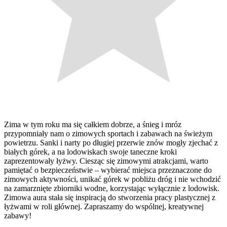
Zima w tym roku ma się całkiem dobrze, a śnieg i mróz
przypomniały nam o zimowych sportach i zabawach na świeżym
powietrzu. Sanki i narty po długiej przerwie znów mogły zjechać z
białych górek, a na lodowiskach swoje taneczne kroki
zaprezentowały łyżwy. Ciesząc się zimowymi atrakcjami, warto
pamiętać o bezpieczeństwie – wybierać miejsca przeznaczone do
zimowych aktywności, unikać górek w pobliżu dróg i nie wchodzić
na zamarznięte zbiorniki wodne, korzystając wyłącznie z lodowisk.
Zimowa aura stała się inspiracją do stworzenia pracy plastycznej z
łyżwami w roli głównej. Zapraszamy do wspólnej, kreatywnej
zabawy!