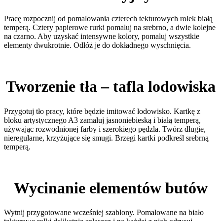
Pracę rozpocznij od pomalowania czterech tekturowych rolek białą
temperą. Cztery papierowe rurki pomaluj na srebrno, a dwie kolejne
na czarno. Aby uzyskać intensywne kolory, pomaluj wszystkie
elementy dwukrotnie. Odłóż je do dokładnego wyschnięcia.
Tworzenie tła – tafla lodowiska
Przygotuj tło pracy, które będzie imitować lodowisko. Kartkę z
bloku artystycznego A3 zamaluj jasnoniebieską i białą temperą,
używając rozwodnionej farby i szerokiego pędzla. Twórz długie,
nieregularne, krzyżujące się smugi. Brzegi kartki podkreśl srebrną
temperą.
Wycinanie elementów butów
Wytnij przygotowane wcześniej szablony. Pomalowane na biało