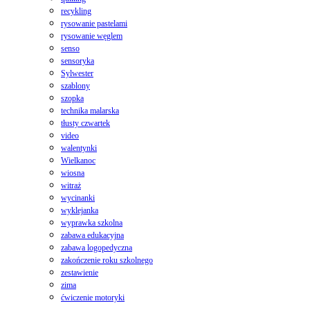
recykling
rysowanie pastelami
rysowanie węglem
senso
sensoryka
Sylwester
szablony
szopka
technika malarska
tłusty czwartek
video
walentynki
Wielkanoc
wiosna
witraż
wycinanki
wyklejanka
wyprawka szkolna
zabawa edukacyjna
zabawa logopedyczna
zakończenie roku szkolnego
zestawienie
zima
ćwiczenie motoryki