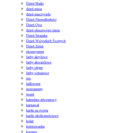
Dzień Matki
dzień misia
dzień nauczyciela
Dzień Niepodległości
Dzień Ojca
dzień pluszowego misia
Dzień Strażaka
Dzień Wszystkich Świętych
Dzień Ziemi
eksperyment
farby akrylowe
farby akwarelowe
farby olejne
farby witrażowe
gra
halloween
instrumenty
jesień
kalendarz adwentowy
karnawał
kartki na święta
kartki okolicznościowe
kolaż
kolorowanka
kosmos