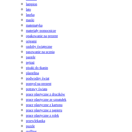
lampion
lato
laurka
maski
matematyka
materiały pomocnicze
opakowanie na prezent
origami
ozdoby świąteczne
pasowanie na ucznia
pastele
pejzaż
pisaki do tkanin
plastelina
podwodny świat
pomysł na prezent
potrawy świata
prace plastyczne z drucików
prace plastyczne ze szpatułek
prace plastyczne z kartonu
prace plastyczne z papieru
prace plastyczne z rolek
przewlekanka
puzzle
quilling