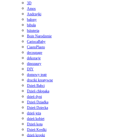
3D
Amos
Andrzejki
balony
bibuła
biżuteria
Boże Narodzenie
CariocaBaby
CiastoPlasto
decoupage
dekoracje
dinozaury
DIY
domowy teatr
druciki kreatywne
Dzień Babci
Dzień chłopaka
dzień dyni
Dzień Dziadka
Dzień Dziecka
dzień jeża
dzień kobiet
Dzień kota
Dzień Kredki
dzień kropki