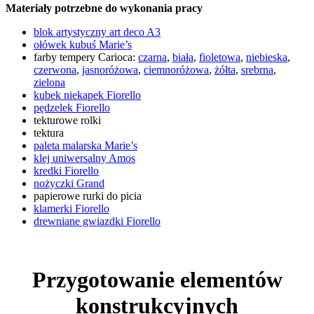
Materiały potrzebne do wykonania pracy
blok artystyczny art deco A3
ołówek kubuś Marie’s
farby tempery Carioca:
czarna
,
biała
,
fioletowa
,
niebieska
,
czerwona
,
jasnoróżowa
,
ciemnoróżowa
,
żółta
,
srebrna
,
zielona
kubek niekapek Fiorello
pędzelek Fiorello
tekturowe rolki
tektura
paleta malarska Marie’s
klej uniwersalny Amos
kredki Fiorello
nożyczki Grand
papierowe rurki do picia
klamerki Fiorello
drewniane gwiazdki Fiorello
Przygotowanie elementów
konstrukcyjnych