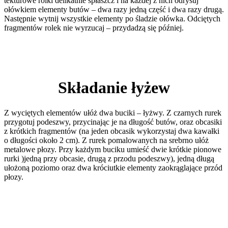
tekturowe rolki delikatnie spłaszcz i na każdej z nich odrysuj
ołówkiem elementy butów – dwa razy jedną część i dwa razy drugą.
Następnie wytnij wszystkie elementy po śladzie ołówka. Odciętych
fragmentów rolek nie wyrzucaj – przydadzą się później.
Składanie łyżew
Z wyciętych elementów ułóż dwa buciki – łyżwy. Z czarnych rurek
przygotuj podeszwy, przycinając je na długość butów, oraz obcasiki
z krótkich fragmentów (na jeden obcasik wykorzystaj dwa kawałki
o długości około 2 cm). Z rurek pomalowanych na srebrno ułóż
metalowe płozy. Przy każdym buciku umieść dwie krótkie pionowe
rurki )jedną przy obcasie, drugą z przodu podeszwy), jedną długą
ułożoną poziomo oraz dwa króciutkie elementy zaokrąglające przód
płozy.