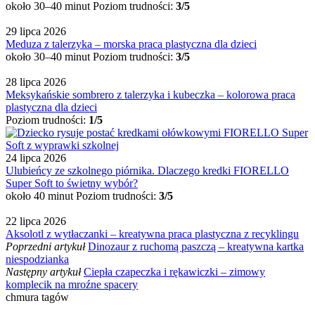
około 30–40 minut
Poziom trudności:
3/5
29 lipca 2026
Meduza z talerzyka – morska praca plastyczna dla dzieci
około 30–40 minut
Poziom trudności:
3/5
28 lipca 2026
Meksykańskie sombrero z talerzyka i kubeczka – kolorowa praca
plastyczna dla dzieci
Poziom trudności:
1/5
24 lipca 2026
Ulubieńcy ze szkolnego piórnika. Dlaczego kredki FIORELLO
Super Soft to świetny wybór?
około 40 minut
Poziom trudności:
3/5
22 lipca 2026
Aksolotl z wytłaczanki – kreatywna praca plastyczna z recyklingu
Poprzedni artykuł
Dinozaur z ruchomą paszczą – kreatywna kartka
niespodzianka
Następny artykuł
Ciepła czapeczka i rękawiczki – zimowy
komplecik na mroźne spacery
chmura tagów