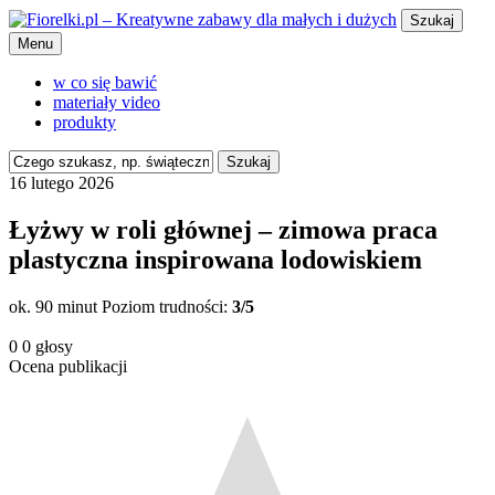
Szukaj
Menu
w co się bawić
materiały video
produkty
Szukaj
16 lutego 2026
Łyżwy w roli głównej – zimowa praca
plastyczna inspirowana lodowiskiem
ok. 90 minut
Poziom trudności:
3/5
0
0
głosy
Ocena publikacji