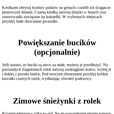
Kredkami obrysuj kontury pasków na getrach i ozdób ich ściągacze
pionowymi liniami. Czarną kredką narysuj dziurki w butach oraz
sznurowadła zawiązane na kokardki. W wybranych miejscach
przyklej białe drewniane gwiazdki.
Powiększanie bucików
(opcjonalnie)
Jeśli uznasz, że buciki są nieco za małe, możesz je przedłużyć. Na
pozostałych fragmentach rolek narysuj zaokrąglone końce, wytnij je
i doklej z przodu butów. Pod nowymi elementami przyklej krótkie
kawałki czarnych rurek, wydłużając również podeszwy.
Zimowe śnieżynki z rolek
Rozetnij tekturową rolkę na pół. Na jej wewnętrznej stronie narysuj