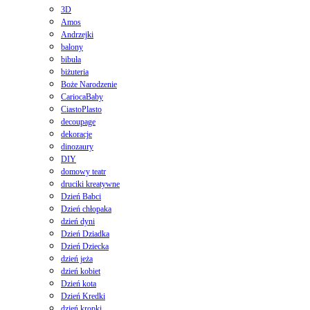
3D
Amos
Andrzejki
balony
bibuła
biżuteria
Boże Narodzenie
CariocaBaby
CiastoPlasto
decoupage
dekoracje
dinozaury
DIY
domowy teatr
druciki kreatywne
Dzień Babci
Dzień chłopaka
dzień dyni
Dzień Dziadka
Dzień Dziecka
dzień jeża
dzień kobiet
Dzień kota
Dzień Kredki
dzień kropki