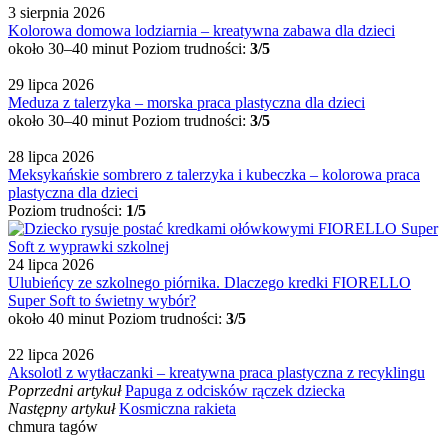
3 sierpnia 2026
Kolorowa domowa lodziarnia – kreatywna zabawa dla dzieci
około 30–40 minut
Poziom trudności:
3/5
29 lipca 2026
Meduza z talerzyka – morska praca plastyczna dla dzieci
około 30–40 minut
Poziom trudności:
3/5
28 lipca 2026
Meksykańskie sombrero z talerzyka i kubeczka – kolorowa praca
plastyczna dla dzieci
Poziom trudności:
1/5
24 lipca 2026
Ulubieńcy ze szkolnego piórnika. Dlaczego kredki FIORELLO
Super Soft to świetny wybór?
około 40 minut
Poziom trudności:
3/5
22 lipca 2026
Aksolotl z wytłaczanki – kreatywna praca plastyczna z recyklingu
Poprzedni artykuł
Papuga z odcisków rączek dziecka
Następny artykuł
Kosmiczna rakieta
chmura tagów