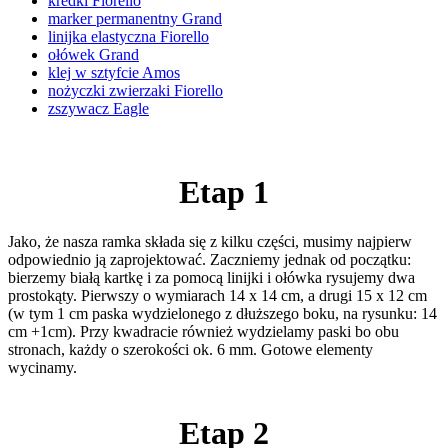
kredki Fiorello
marker permanentny Grand
linijka elastyczna Fiorello
ołówek Grand
klej w sztyfcie Amos
nożyczki zwierzaki Fiorello
zszywacz Eagle
Etap 1
Jako, że nasza ramka składa się z kilku części, musimy najpierw
odpowiednio ją zaprojektować. Zaczniemy jednak od początku:
bierzemy białą kartkę i za pomocą linijki i ołówka rysujemy dwa
prostokąty. Pierwszy o wymiarach 14 x 14 cm, a drugi 15 x 12 cm
(w tym 1 cm paska wydzielonego z dłuższego boku, na rysunku: 14
cm +1cm). Przy kwadracie również wydzielamy paski bo obu
stronach, każdy o szerokości ok. 6 mm. Gotowe elementy
wycinamy.
Etap 2