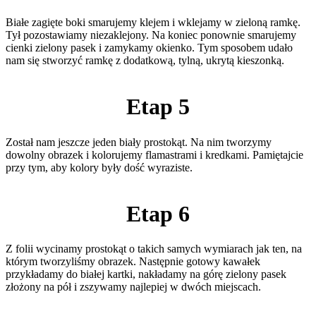
Białe zagięte boki smarujemy klejem i wklejamy w zieloną ramkę.
Tył pozostawiamy niezaklejony. Na koniec ponownie smarujemy
cienki zielony pasek i zamykamy okienko. Tym sposobem udało
nam się stworzyć ramkę z dodatkową, tylną, ukrytą kieszonką.
Etap 5
Został nam jeszcze jeden biały prostokąt. Na nim tworzymy
dowolny obrazek i kolorujemy flamastrami i kredkami. Pamiętajcie
przy tym, aby kolory były dość wyraziste.
Etap 6
Z folii wycinamy prostokąt o takich samych wymiarach jak ten, na
którym tworzyliśmy obrazek. Następnie gotowy kawałek
przykładamy do białej kartki, nakładamy na górę zielony pasek
złożony na pół i zszywamy najlepiej w dwóch miejscach.