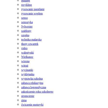
quilling
recykling
rysowanie pastelami
rysowanie węglem
senso
sensoryka
Sylwester
szablony
szopka
technika malarska
tłusty czwartek
video
walentynki
Wielkanoc
wiosna
witraż
wycinanki
wyklejanka
wyprawka szkolna
zabawa edukacyjna
zabawa logopedyczna
zakończenie roku szkolnego
zestawienie
zima
ćwiczenie motoryki