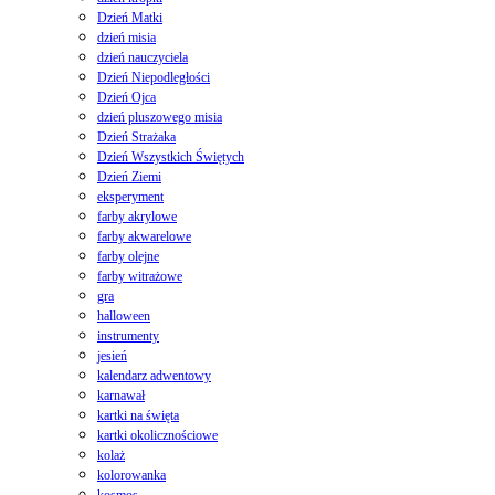
Dzień Matki
dzień misia
dzień nauczyciela
Dzień Niepodległości
Dzień Ojca
dzień pluszowego misia
Dzień Strażaka
Dzień Wszystkich Świętych
Dzień Ziemi
eksperyment
farby akrylowe
farby akwarelowe
farby olejne
farby witrażowe
gra
halloween
instrumenty
jesień
kalendarz adwentowy
karnawał
kartki na święta
kartki okolicznościowe
kolaż
kolorowanka