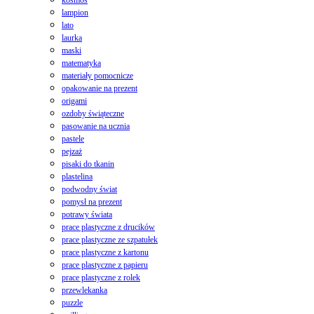
kosmos
lampion
lato
laurka
maski
matematyka
materiały pomocnicze
opakowanie na prezent
origami
ozdoby świąteczne
pasowanie na ucznia
pastele
pejzaż
pisaki do tkanin
plastelina
podwodny świat
pomysł na prezent
potrawy świata
prace plastyczne z drucików
prace plastyczne ze szpatułek
prace plastyczne z kartonu
prace plastyczne z papieru
prace plastyczne z rolek
przewlekanka
puzzle