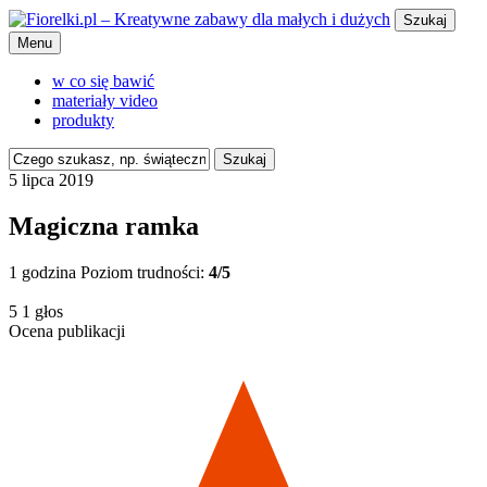
Szukaj
Menu
w co się bawić
materiały video
produkty
Szukaj
5 lipca 2019
Magiczna ramka
1 godzina
Poziom trudności:
4/5
5
1
głos
Ocena publikacji