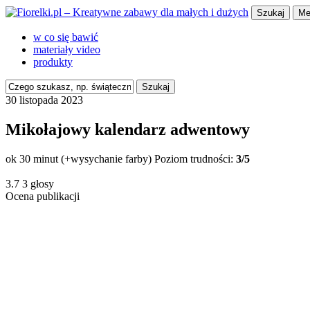
Szukaj
Me
w co się bawić
materiały video
produkty
Szukaj
30 listopada 2023
Mikołajowy kalendarz adwentowy
ok 30 minut (+wysychanie farby)
Poziom trudności:
3/5
3.7
3
głosy
Ocena publikacji