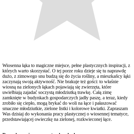
Wiosenna łąka to magiczne miejsce, pełne plastycznych inspiracji, z
których warto skorzystać. O tej porze roku dzieje się tu naprawdę
dużo, z zimowego snu budzą się do życia rośliny, a mieszkańcy łąki
zaczynają swoją aktywność. Nie brakuje też gości: to właśnie
wiosną na zielonych łąkach pojawiają się zwierzęta, które
uwielbiają zajadać soczystą młodziutką trawkę. Całą zimę
zamknięte w budynkach gospodarczych jadły paszę, a teraz, kiedy
zrobiło się ciepło, mogą brykać do woli na łące i pałaszować
smaczne młodziutkie, zielone listki i kolorowe kwiatki. Zapraszam
Was dzisiaj do wykonania pracy plastycznej o wiosennej tematyce,
przedstawiającej owieczkę na zielonej, rozkwieconej łące.