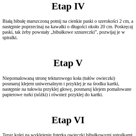
Etap IV
Białą bibułę marszczoną potnij na cienkie paski o szerokości 2 cm, a
następnie poprzecinaj na kawałki o długości około 20 cm. Poskręcaj
paski, tak żeby powstały „bibułkowe sznureczki”, pozwijaj je w
spiralki.
Etap V
Niepomalowaną stronę tekturowego koła (tułów owieczki)
posmaruj klejem uniwersalnym i przyklej je na środku kartki,
następnie na tułowiu przyklej głowę, posmaruj klejem pomalowane
papierowe rurki (nóżki) i również przyklej do kartki.
Etap VI
Teraz kolej na wyklejenie futerka owieczki bibułkowymi spiralkami.