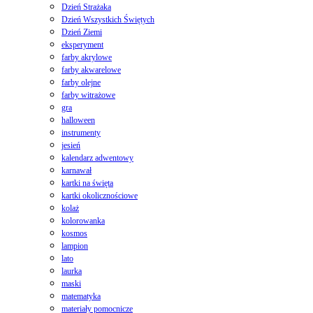
Dzień Strażaka
Dzień Wszystkich Świętych
Dzień Ziemi
eksperyment
farby akrylowe
farby akwarelowe
farby olejne
farby witrażowe
gra
halloween
instrumenty
jesień
kalendarz adwentowy
karnawał
kartki na święta
kartki okolicznościowe
kolaż
kolorowanka
kosmos
lampion
lato
laurka
maski
matematyka
materiały pomocnicze