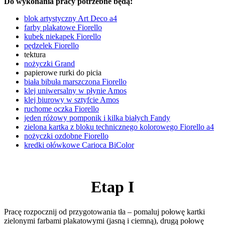
Do wykonania pracy potrzebne będą:
blok artystyczny Art Deco a4
farby plakatowe Fiorello
kubek niekapek Fiorello
pędzelek Fiorello
tektura
nożyczki Grand
papierowe rurki do picia
biała bibuła marszczona Fiorello
klej uniwersalny w płynie Amos
klej biurowy w sztyfcie Amos
ruchome oczka Fiorello
jeden różowy pomponik i kilka białych Fandy
zielona kartka z bloku technicznego kolorowego Fiorello a4
nożyczki ozdobne Fiorello
kredki ołówkowe Carioca BiColor
Etap I
Pracę rozpocznij od przygotowania tła – pomaluj połowę kartki
zielonymi farbami plakatowymi (jasną i ciemną), drugą połowę