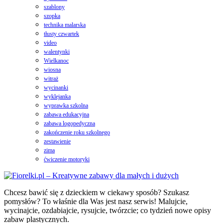
szablony
szopka
technika malarska
tłusty czwartek
video
walentynki
Wielkanoc
wiosna
witraż
wycinanki
wyklejanka
wyprawka szkolna
zabawa edukacyjna
zabawa logopedyczna
zakończenie roku szkolnego
zestawienie
zima
ćwiczenie motoryki
Chcesz bawić się z dzieckiem w ciekawy sposób? Szukasz
pomysłów? To właśnie dla Was jest nasz serwis! Malujcie,
wycinajcie, ozdabiajcie, rysujcie, twórzcie; co tydzień nowe opisy
zabaw plastycznych.