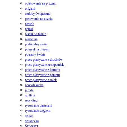
opakowanie na prezent
origami
ozdoby świąteczne
pasowanie na ucznia
pastele
pejzaż
pisaki do tkanin
plastelina
podwodny świat
pomysł na prezent
potrawy świata
prace plastyczne z drucików
prace plastyczne ze szpatułek
prace plastyczne z kartonu
prace plastyczne z papieru
prace plastyczne z rolek
przewlekanka
puzzle
quilling
recykling
rysowanie pastelami
rysowanie węglem
senso
sensoryka
Sylwester