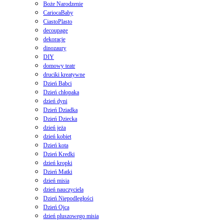
Boże Narodzenie
CariocaBaby
CiastoPlasto
decoupage
dekoracje
dinozaury
DIY
domowy teatr
druciki kreatywne
Dzień Babci
Dzień chłopaka
dzień dyni
Dzień Dziadka
Dzień Dziecka
dzień jeża
dzień kobiet
Dzień kota
Dzień Kredki
dzień kropki
Dzień Matki
dzień misia
dzień nauczyciela
Dzień Niepodległości
Dzień Ojca
dzień pluszowego misia