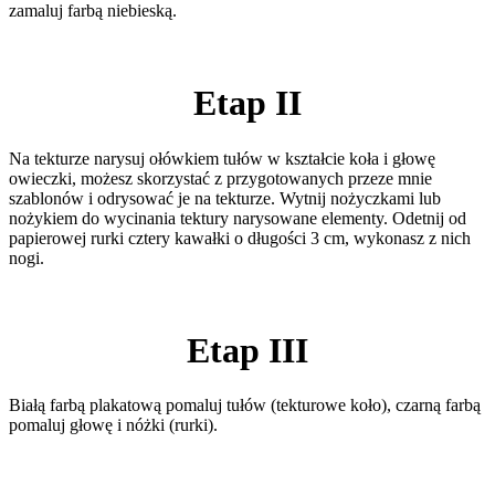
zamaluj farbą niebieską.
Etap II
Na tekturze narysuj ołówkiem tułów w kształcie koła i głowę
owieczki, możesz skorzystać z przygotowanych przeze mnie
szablonów i odrysować je na tekturze. Wytnij nożyczkami lub
nożykiem do wycinania tektury narysowane elementy. Odetnij od
papierowej rurki cztery kawałki o długości 3 cm, wykonasz z nich
nogi.
Etap III
Białą farbą plakatową pomaluj tułów (tekturowe koło), czarną farbą
pomaluj głowę i nóżki (rurki).