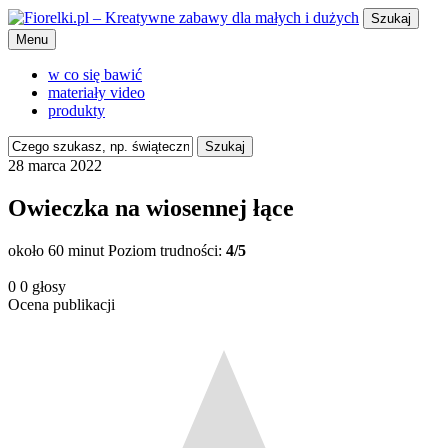
Szukaj
Menu
w co się bawić
materiały video
produkty
Szukaj
28 marca 2022
Owieczka na wiosennej łące
około 60 minut
Poziom trudności:
4/5
0
0
głosy
Ocena publikacji