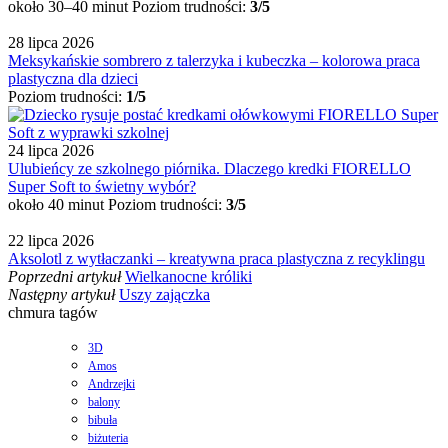
około 30–40 minut
Poziom trudności:
3/5
28 lipca 2026
Meksykańskie sombrero z talerzyka i kubeczka – kolorowa praca
plastyczna dla dzieci
Poziom trudności:
1/5
24 lipca 2026
Ulubieńcy ze szkolnego piórnika. Dlaczego kredki FIORELLO
Super Soft to świetny wybór?
około 40 minut
Poziom trudności:
3/5
22 lipca 2026
Aksolotl z wytłaczanki – kreatywna praca plastyczna z recyklingu
Poprzedni artykuł
Wielkanocne króliki
Następny artykuł
Uszy zajączka
chmura tagów
3D
Amos
Andrzejki
balony
bibuła
biżuteria