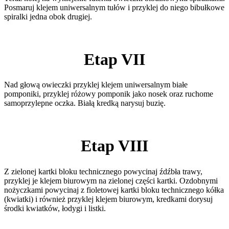
Posmaruj klejem uniwersalnym tułów i przyklej do niego bibułkowe
spiralki jedna obok drugiej.
Etap VII
Nad głową owieczki przyklej klejem uniwersalnym białe
pomponiki, przyklej różowy pomponik jako nosek oraz ruchome
samoprzylepne oczka. Białą kredką narysuj buzię.
Etap VIII
Z zielonej kartki bloku technicznego powycinaj źdźbła trawy,
przyklej je klejem biurowym na zielonej części kartki. Ozdobnymi
nożyczkami powycinaj z fioletowej kartki bloku technicznego kółka
(kwiatki) i również przyklej klejem biurowym, kredkami dorysuj
środki kwiatków, łodygi i listki.