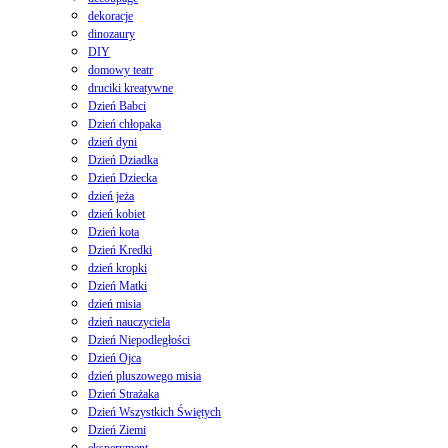
dekoracje
dinozaury
DIY
domowy teatr
druciki kreatywne
Dzień Babci
Dzień chłopaka
dzień dyni
Dzień Dziadka
Dzień Dziecka
dzień jeża
dzień kobiet
Dzień kota
Dzień Kredki
dzień kropki
Dzień Matki
dzień misia
dzień nauczyciela
Dzień Niepodległości
Dzień Ojca
dzień pluszowego misia
Dzień Strażaka
Dzień Wszystkich Świętych
Dzień Ziemi
eksperyment