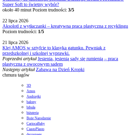
Super Soft to świetny wybór?
około 40 minut
Poziom trudności:
3/5
22 lipca 2026
Aksolotl z wytłaczanki – kreatywna praca plastyczna z recyklingu
Poziom trudności:
1/5
21 lipca 2026
Klej AMOS w sztyfcie to klasyka gatunku. Pewniak z
przedszkolnej i szkolnej wyprawki.
Poprzedni artykuł
Jesienią, jesienią sady się rumienią – praca
plastyczna z owocowym sadem
Następny artykuł
Zabawa na Dzień Kropki
chmura tagów
3D
Amos
Andrzejki
balony
bibuła
biżuteria
Boże Narodzenie
CariocaBaby
CiastoPlasto
decoupage