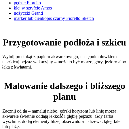
pędzle Fiorello
klej w sztyfcie Amos
nożyczki Grand
marker lub cienkopis czarny Fiorello Sketch
Przygotowanie podłoża i szkicu
Wytnij prostokąt z papieru akwarelowego, następnie ołówkiem
naszkicuj pejzaż wakacyjny – może to być morze, góry, jezioro albo
łąka z kwiatami.
Malowanie dalszego i bliższego
planu
Zacznij od tła – namaluj niebo, górski horyzont lub linię morza;
akwarele świetnie oddają lekkość i głębię pejzażu. Gdy farba
wyschnie, dodaj elementy bliżej obserwatora – drzewa, łąkę, fale
lub plażę.