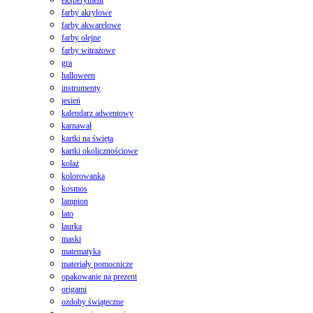
farby akrylowe
farby akwarelowe
farby olejne
farby witrażowe
gra
halloween
instrumenty
jesień
kalendarz adwentowy
karnawał
kartki na święta
kartki okolicznościowe
kolaż
kolorowanka
kosmos
lampion
lato
laurka
maski
matematyka
materiały pomocnicze
opakowanie na prezent
origami
ozdoby świąteczne