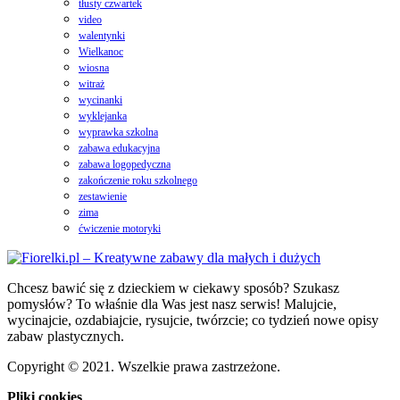
tłusty czwartek
video
walentynki
Wielkanoc
wiosna
witraż
wycinanki
wyklejanka
wyprawka szkolna
zabawa edukacyjna
zabawa logopedyczna
zakończenie roku szkolnego
zestawienie
zima
ćwiczenie motoryki
Chcesz bawić się z dzieckiem w ciekawy sposób? Szukasz
pomysłów? To właśnie dla Was jest nasz serwis! Malujcie,
wycinajcie, ozdabiajcie, rysujcie, twórzcie; co tydzień nowe opisy
zabaw plastycznych.
Copyright © 2021. Wszelkie prawa zastrzeżone.
Pliki cookies