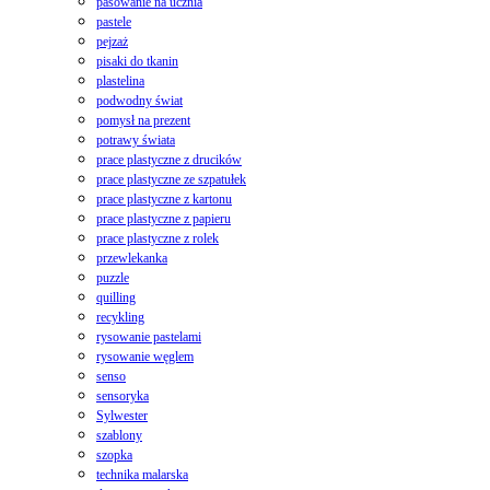
pasowanie na ucznia
pastele
pejzaż
pisaki do tkanin
plastelina
podwodny świat
pomysł na prezent
potrawy świata
prace plastyczne z drucików
prace plastyczne ze szpatułek
prace plastyczne z kartonu
prace plastyczne z papieru
prace plastyczne z rolek
przewlekanka
puzzle
quilling
recykling
rysowanie pastelami
rysowanie węglem
senso
sensoryka
Sylwester
szablony
szopka
technika malarska