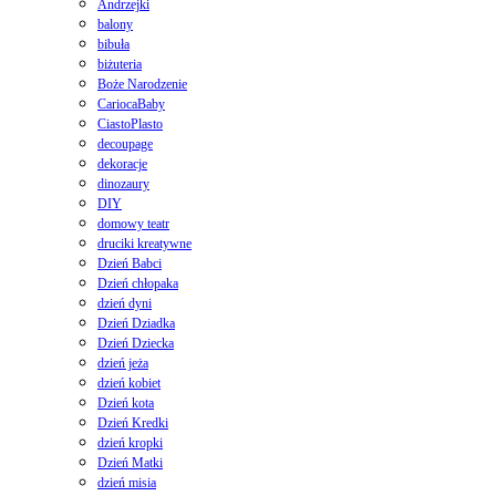
Andrzejki
balony
bibuła
biżuteria
Boże Narodzenie
CariocaBaby
CiastoPlasto
decoupage
dekoracje
dinozaury
DIY
domowy teatr
druciki kreatywne
Dzień Babci
Dzień chłopaka
dzień dyni
Dzień Dziadka
Dzień Dziecka
dzień jeża
dzień kobiet
Dzień kota
Dzień Kredki
dzień kropki
Dzień Matki
dzień misia