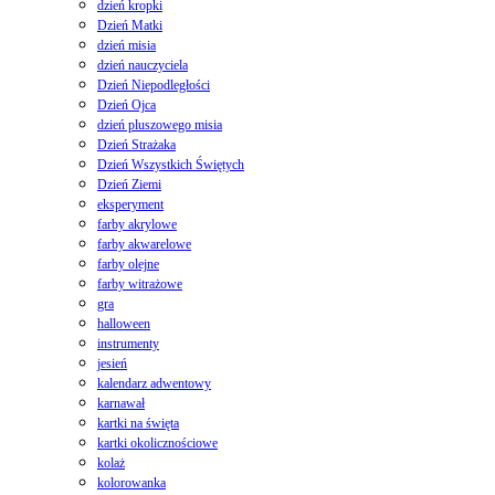
dzień kropki
Dzień Matki
dzień misia
dzień nauczyciela
Dzień Niepodległości
Dzień Ojca
dzień pluszowego misia
Dzień Strażaka
Dzień Wszystkich Świętych
Dzień Ziemi
eksperyment
farby akrylowe
farby akwarelowe
farby olejne
farby witrażowe
gra
halloween
instrumenty
jesień
kalendarz adwentowy
karnawał
kartki na święta
kartki okolicznościowe
kolaż
kolorowanka