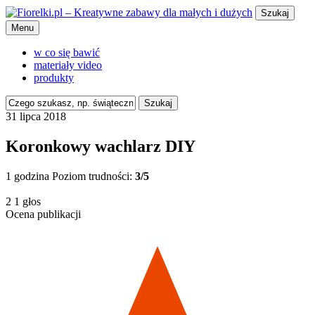
Szukaj
Menu
w co się bawić
materiały video
produkty
Szukaj
31 lipca 2018
Koronkowy wachlarz DIY
1 godzina
Poziom trudności:
3/5
2
1
głos
Ocena publikacji