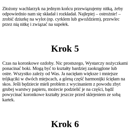
Złożony wachlarzyk na jednym końcu przewiązujemy nitką, żeby
odpowiednio nam się składał i rozkładał. Najlepiej – ostrożnie! –
zrobić dziurkę na wylot (np. cyrklem lub gwoździem), przewlec
przez nią nitkę i związać na supełek.
Krok 5
Czas na koronkowe ozdoby. Nic prostszego, Wystarczy nożyczkami
ponacinać boki. Mogą być to kształty bardziej zaokrąglone lub
ostre. Wszystko zależy od Was. Ja nacięłam większe i mniejsze
trójkąciki w dwóch miejscach, a górną część harmonijki ścięłam na
skos. Jeśli będziecie mieli problem z wycinaniem z powodu zbyt
grubej warstwy papieru, możecie podzielić je na części, bądź
powycinać koronkowe kształty jeszcze przed sklejeniem ze sobą
kartek.
Krok 6