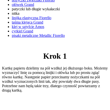
nożyczki zwierzaki Fiorello
ołówek Grand
patyczki lub długie wykałaczki
nitka
linijka elastyczna Fiorello
taśma klejąca Grand
klej w sztyfcie Amos
cyrkiel
Grand
pisaki metaliczne Metallic Fiorello
Krok 1
Kartkę papieru dzielimy na pół wzdłuż jej dłuższego boku. Możemy
wyznaczyć linię za pomocą linijki i ołówka lub po prostu zgiąć
równo kartkę. Następnie papier przecinamy nożyczkami na pół
wzdłuż wyznaczonych linii tak, aby powstały dwa długie pasy.
Potrzebne nam będą takie trzy, dlatego czynność powtarzamy z
drugą kartką.