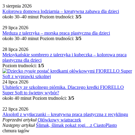
3 sierpnia 2026
Kolorowa domowa lodziarnia – kreatywna zabawa dla dzieci
około 30–40 minut
Poziom trudności:
3/5
29 lipca 2026
Meduza z talerzyka – morska praca plastyczna dla dzieci
około 30–40 minut
Poziom trudności:
3/5
28 lipca 2026
Meksykańskie sombrero z talerzyka i kubeczka – kolorowa praca
plastyczna dla dzieci
Poziom trudności:
1/5
24 lipca 2026
Ulubieńcy ze szkolnego piórnika. Dlaczego kredki FIORELLO
Super Soft to świetny wybór?
około 40 minut
Poziom trudności:
3/5
22 lipca 2026
Aksolotl z wytłaczanki – kreatywna praca plastyczna z recyklingu
Poprzedni artykuł
Ołówkowy wiatraczek
Następny artykuł
Ślimak, ślimak pokaż rogi…z CiastoPlasto
chmura tagów