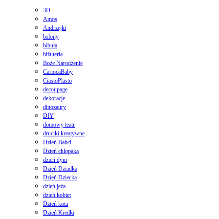
3D
Amos
Andrzejki
balony
bibuła
biżuteria
Boże Narodzenie
CariocaBaby
CiastoPlasto
decoupage
dekoracje
dinozaury
DIY
domowy teatr
druciki kreatywne
Dzień Babci
Dzień chłopaka
dzień dyni
Dzień Dziadka
Dzień Dziecka
dzień jeża
dzień kobiet
Dzień kota
Dzień Kredki