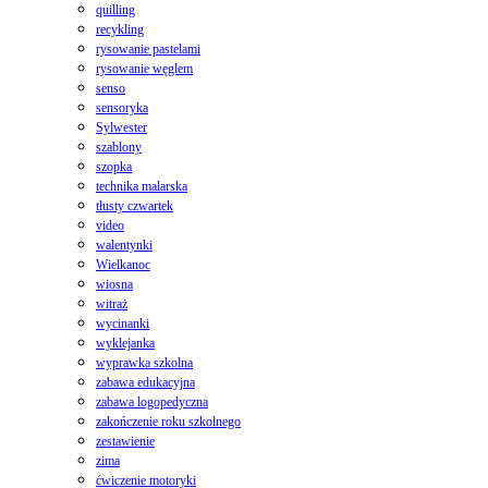
quilling
recykling
rysowanie pastelami
rysowanie węglem
senso
sensoryka
Sylwester
szablony
szopka
technika malarska
tłusty czwartek
video
walentynki
Wielkanoc
wiosna
witraż
wycinanki
wyklejanka
wyprawka szkolna
zabawa edukacyjna
zabawa logopedyczna
zakończenie roku szkolnego
zestawienie
zima
ćwiczenie motoryki