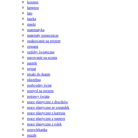
kosmos
lampion
lato
laurka
maski
matematyka
materiały pomocnicze
opakowanie na prezent
origami
ozdoby świąteczne
pasowanie na ucznia
pastele
pejzaż
pisaki do tkanin
plastelina
podwodny świat
pomysł na prezent
potrawy świata
prace plastyczne z drucików
prace plastyczne ze szpatułek
prace plastyczne z kartonu
prace plastyczne z papieru
prace plastyczne z rolek
przewlekanka
puzzle