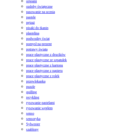
origami
ozdoby świąteczne
pasowanie na ucznia
pastele
pejzaż
pisaki do tkanin
plastelina
podwodny świat
pomysł na prezent
potrawy świata
prace plastyczne z drucików
prace plastyczne ze szpatułek
prace plastyczne z kartonu
prace plastyczne z papieru
prace plastyczne z rolek
przewlekanka
puzzle
quilling
recykling
rysowanie pastelami
rysowanie węglem
senso
sensoryka
Sylwester
szablony