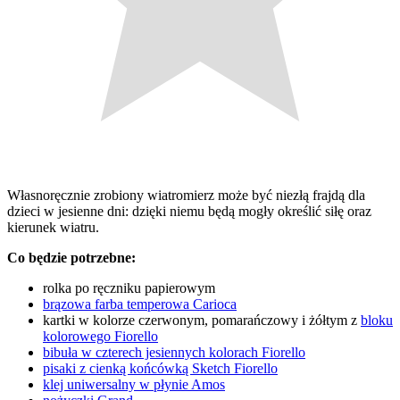
Własnoręcznie zrobiony wiatromierz może być niezłą frajdą dla
dzieci w jesienne dni: dzięki niemu będą mogły określić siłę oraz
kierunek wiatru.
Co będzie potrzebne:
rolka po ręczniku papierowym
brązowa farba temperowa Carioca
kartki w kolorze czerwonym, pomarańczowy i żółtym z
bloku
kolorowego Fiorello
bibuła w czterech jesiennych kolorach Fiorello
pisaki z cienką końcówką Sketch Fiorello
klej uniwersalny w płynie Amos