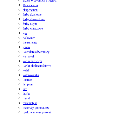
Dzień Wszystkich Świętych
Dzień Ziemi
eksperyment
farby akrylowe
farby akwarelowe
farby olejne
farby witrażowe
gra
halloween
instrumenty
jesień
kalendarz adwentowy
karnawał
kartki na święta
kartki okolicznościowe
kolaż
kolorowanka
kosmos
lampion
lato
laurka
maski
matematyka
materiały pomocnicze
opakowanie na prezent