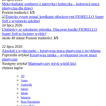
Meksykańskie sombrero z talerzyka i kubeczka – kolorowa praca
plastyczna dla dzieci
Poziom trudności:
1/5
24 lipca 2026
Ulubieńcy ze szkolnego piórnika. Dlaczego kredki FIORELLO
Super Soft to świetny wybór?
około 40 minut
Poziom trudności:
3/5
22 lipca 2026
Aksolotl z wytłaczanki – kreatywna praca plastyczna z recyklingu
Poprzedni artykuł
Kreatywna ramka – wyeksponuj swoje prace
plastyczne
Następny artykuł
Matematyczny jeżyk wśród liści
chmura tagów
3D
Amos
Andrzejki
balony
bibuła
biżuteria
Boże Narodzenie
CariocaBaby