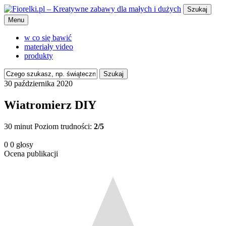
Szukaj
Menu
w co się bawić
materiały video
produkty
Szukaj
30 października 2020
Wiatromierz DIY
30 minut
Poziom trudności:
2/5
0
0
głosy
Ocena publikacji