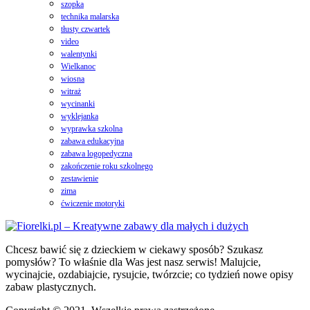
szopka
technika malarska
tłusty czwartek
video
walentynki
Wielkanoc
wiosna
witraż
wycinanki
wyklejanka
wyprawka szkolna
zabawa edukacyjna
zabawa logopedyczna
zakończenie roku szkolnego
zestawienie
zima
ćwiczenie motoryki
Chcesz bawić się z dzieckiem w ciekawy sposób? Szukasz
pomysłów? To właśnie dla Was jest nasz serwis! Malujcie,
wycinajcie, ozdabiajcie, rysujcie, twórzcie; co tydzień nowe opisy
zabaw plastycznych.