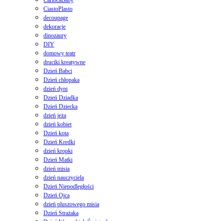
CiastoPlasto
decoupage
dekoracje
dinozaury
DIY
domowy teatr
druciki kreatywne
Dzień Babci
Dzień chłopaka
dzień dyni
Dzień Dziadka
Dzień Dziecka
dzień jeża
dzień kobiet
Dzień kota
Dzień Kredki
dzień kropki
Dzień Matki
dzień misia
dzień nauczyciela
Dzień Niepodległości
Dzień Ojca
dzień pluszowego misia
Dzień Strażaka