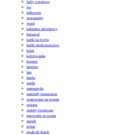
farby witrażowe
gra
halloween
instrumenty
jesień
kalendarz adwentowy
karnawał
kartki na święta
kartki okolicznościowe
kolaż
kolorowanka
kosmos
lampion
lato
laurka
maski
matematyka
materiały pomocnicze
opakowanie na prezent
origami
ozdoby świąteczne
pasowanie na ucznia
pastele
pejzaż
pisaki do tkanin