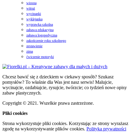
wiosna
witraż
wycinanki
wyklejanka
wyprawka szkolna
zabawa edukacyjna
zabawa logopedyczna
zakończenie roku szkolnego
zestawienie
zima
ćwiczenie motoryki
Chcesz bawić się z dzieckiem w ciekawy sposób? Szukasz
pomysłów? To właśnie dla Was jest nasz serwis! Malujcie,
wycinajcie, ozdabiajcie, rysujcie, twórzcie; co tydzień nowe opisy
zabaw plastycznych.
Copyright © 2021. Wszelkie prawa zastrzeżone.
Pliki cookies
Strona wykorzystuje pliki cookies. Korzystając ze strony wyrażasz
zgodę na wykorzystywanie plików cookies.
Polityka prywatności