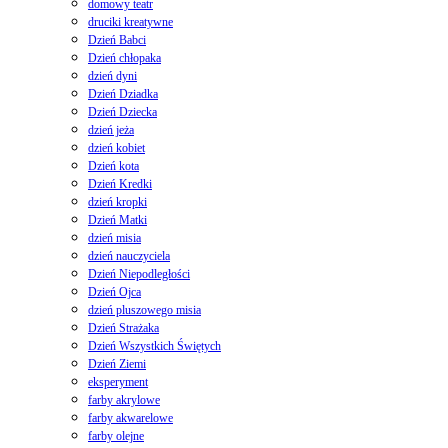
domowy teatr
druciki kreatywne
Dzień Babci
Dzień chłopaka
dzień dyni
Dzień Dziadka
Dzień Dziecka
dzień jeża
dzień kobiet
Dzień kota
Dzień Kredki
dzień kropki
Dzień Matki
dzień misia
dzień nauczyciela
Dzień Niepodległości
Dzień Ojca
dzień pluszowego misia
Dzień Strażaka
Dzień Wszystkich Świętych
Dzień Ziemi
eksperyment
farby akrylowe
farby akwarelowe
farby olejne