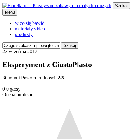
Szukaj
Menu
w co się bawić
materiały video
produkty
Szukaj
23 września 2017
Eksperyment z CiastoPlasto
30 minut
Poziom trudności:
2/5
0
0
głosy
Ocena publikacji