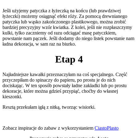
Jeśli użyjemy patyczka z łyżeczką na końcu (lub prawdziwej
łyżeczki) możemy osiągnąć efekt róży. Za pomocą drewnianego
patyczka lub wąsko zakończonego plastikowego, można zrobić
bardziej precyzyjny wzór kwiatka. Z kolei, jeśli nie rozpłaszczymy
kulki, tylko zaczniemy od razu odciągać masę patyczkiem,
powstanie nam pączek. Jeśli dodamy do niego listek powstanie nam
ładna dekoracja, w sam raz na biurko.
Etap 4
Najładniejsze kawałki przeznaczyłam na coś specjalnego. Część
przyczepiłam do spinaczy do papieru, po prostu je do nich
dociskając. W ten sposób powstały ładne zakładki lub po prostu
dekoracje, które można gdzieś przypiąć, choćby do własnej
kieszonki.
Resztą przekułam igłą z nitką, tworząc wisiorki.
Zobacz inspiracje do zabaw z wykorzystaniem
CiastoPlasto