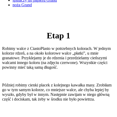
spinaczy do papieru Grand
noża Grand
Etap 1
Robimy walce z CiastoPlasto w potrzebnych kolorach. W jednym
kolorze rdzeń, a na około kolorowe walce „płatki”, u mnie
granatowe. Przyklejamy je do rdzenia i przedzielamy cieńszymi
walcami innego koloru (na zdjęciu czerwone). Wszystkie części
powinny mieć taką samą długość.
Później robimy cienki placek z kolejnego kawałka masy. Zrobiłam
go w tym samym kolorze, co mniejsze walce, ale chyba lepiej by
wyszło, gdyby był w innym. Następnie zawijam w niego główną
część i dociskam, tak żeby w środku nie było powietrza.