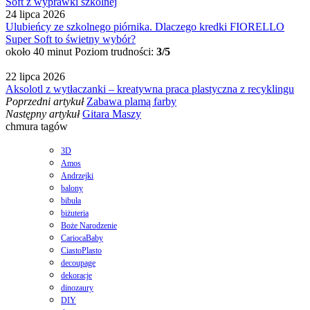
24 lipca 2026
Ulubieńcy ze szkolnego piórnika. Dlaczego kredki FIORELLO
Super Soft to świetny wybór?
około 40 minut
Poziom trudności:
3/5
22 lipca 2026
Aksolotl z wytłaczanki – kreatywna praca plastyczna z recyklingu
Poprzedni artykuł
Zabawa plamą farby
Następny artykuł
Gitara Maszy
chmura tagów
3D
Amos
Andrzejki
balony
bibuła
biżuteria
Boże Narodzenie
CariocaBaby
CiastoPlasto
decoupage
dekoracje
dinozaury
DIY