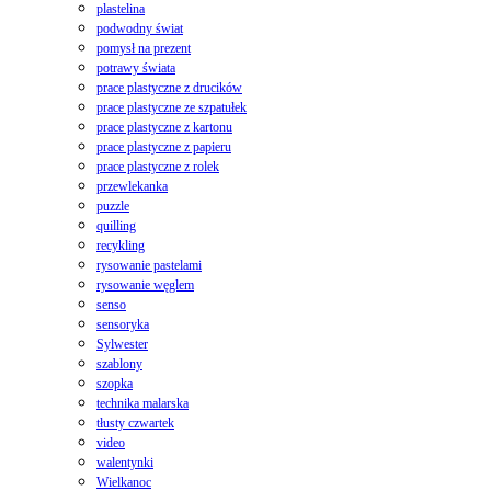
plastelina
podwodny świat
pomysł na prezent
potrawy świata
prace plastyczne z drucików
prace plastyczne ze szpatułek
prace plastyczne z kartonu
prace plastyczne z papieru
prace plastyczne z rolek
przewlekanka
puzzle
quilling
recykling
rysowanie pastelami
rysowanie węglem
senso
sensoryka
Sylwester
szablony
szopka
technika malarska
tłusty czwartek
video
walentynki
Wielkanoc