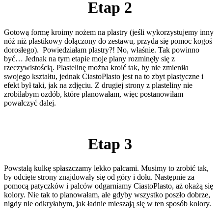
Etap 2
Gotową formę kroimy nożem na plastry (jeśli wykorzystujemy inny
nóż niż plastikowy dołączony do zestawu, przyda się pomoc kogoś
dorosłego).
Powiedziałam plastry?! No, właśnie. Tak powinno
być… Jednak na tym etapie moje plany rozminęły się z
rzeczywistością. Plastelinę można kroić tak, by nie zmieniła
swojego kształtu, jednak CiastoPlasto jest na to zbyt plastyczne i
efekt był taki, jak na zdjęciu. Z drugiej strony z plasteliny nie
zrobiłabym ozdób, które planowałam, więc postanowiłam
powalczyć dalej.
Etap 3
Powstałą kulkę spłaszczamy lekko palcami. Musimy to zrobić tak,
by odcięte strony znajdowały się od góry i dołu. Następnie za
pomocą patyczków i palców odgarniamy CiastoPlasto, aż okażą się
kolory. Nie tak to planowałam, ale gdyby wszystko poszło dobrze,
nigdy nie odkryłabym, jak ładnie mieszają się w ten sposób kolory.